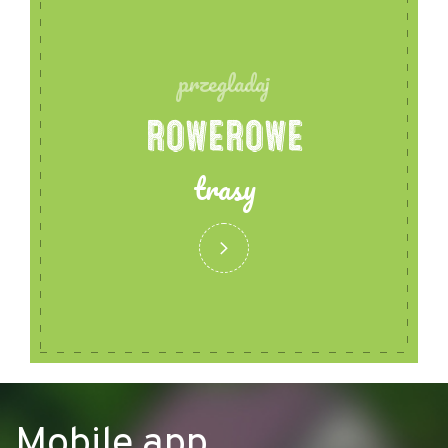
przegladaj
ROWEROWE
trasy
Mobile app