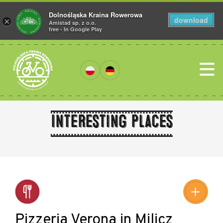
Dolnośląska Kraina Rowerowa
download
×
Amistad sp. z o.o.
free - In Google Play
Interesting places
Leaflet
|
©
Amistad
©
OpenStreetMap
contributors
Pizzeria Verona in Milicz