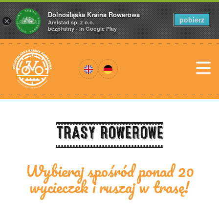
Dolnośląska Kraina Rowerowa
pobierz
×
Amistad sp. z o.o.
bezpłatny - In Google Play
TRASY ROWEROWE
Wybieraj spośród ponad 20
wycieczek i ruszaj w trasę!