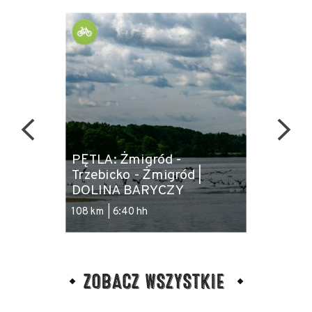
PĘTLA: Żmigród -
Trzebicko - Żmigród |
PĘTL
DOLINA BARYCZY
twar
108 km | 6:40 hh
49.7 km
ZOBACZ WSZYSTKIE