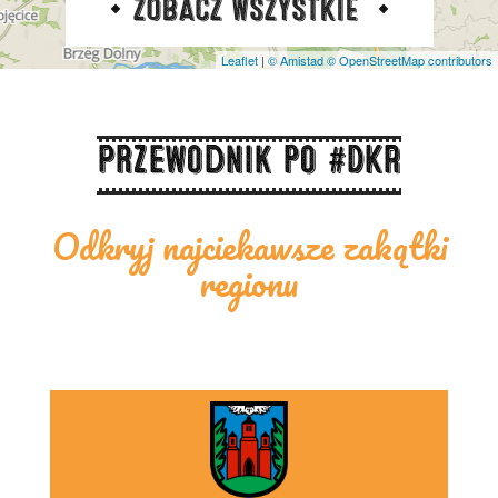
ZOBACZ WSZYSTKIE
Leaflet
|
© Amistad
© OpenStreetMap contributors
Przewodnik po #DKR
Odkryj najciekawsze zakątki
regionu