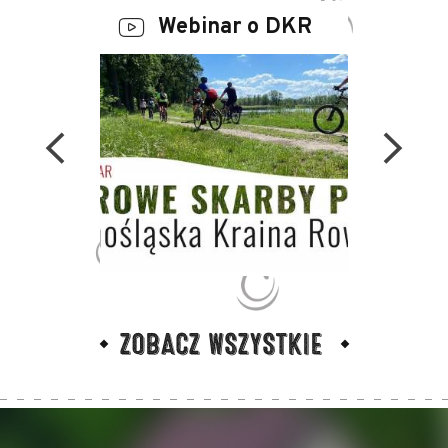
Webinar o DKR
R
Dolin
ZOBACZ WSZYSTKIE