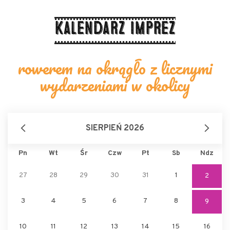
Kalendarz imprez
rowerem na okrągło z licznymi
wydarzeniami w okolicy
SIERPIEŃ 2026
Pn
Wt
Śr
Czw
Pt
Sb
Ndz
27
28
29
30
31
1
2
3
4
5
6
7
8
9
10
11
12
13
14
15
16