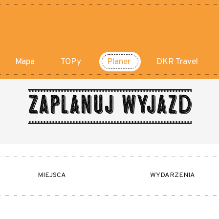
Mapa
TOPy
Planer
DKR Travel
Zaplanuj wyjazd
MIEJSCA
WYDARZENIA