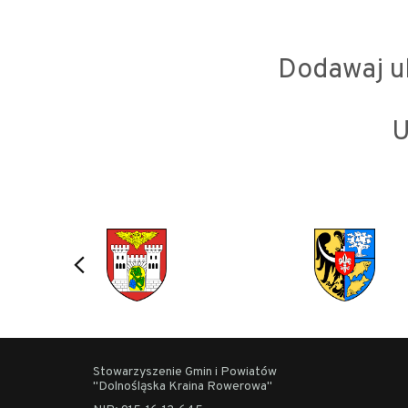
Dodawaj ul
U
Stowarzyszenie Gmin i Powiatów
"Dolnośląska Kraina Rowerowa"