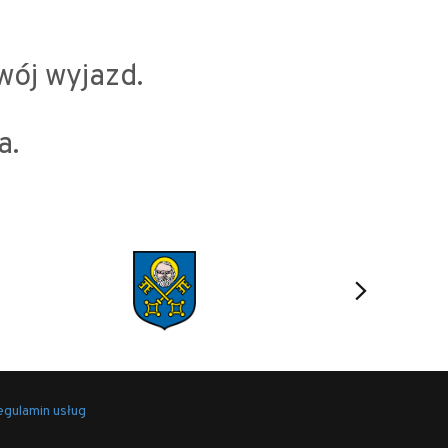
wój wyjazd.
a.
gulamin usług