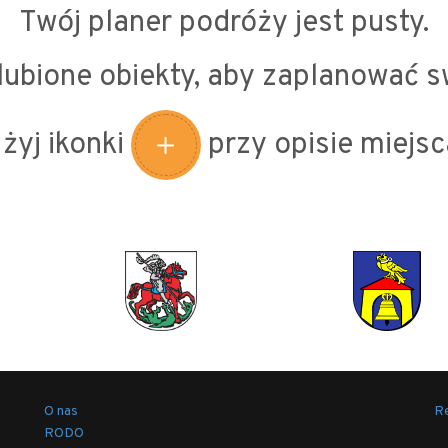
Twój planer podróży jest pusty.
ubione obiekty, aby zaplanować s
żyj ikonki
przy opisie miejsc
O nas
Re
RODO