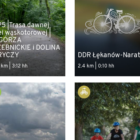
5 |Trasa dawnej
ei wąskotorowej ‪|
GÓRZA
EBNICKIE i DOLINA
RYCZY
DDR Łękanów-Nara
 km | 3:12 hh
2.4 km | 0:10 hh