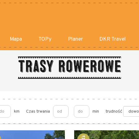
Mapa
TOPy
Planer
DKR Travel
Trasy rowerowe
km
Czas trwania
min
trudność