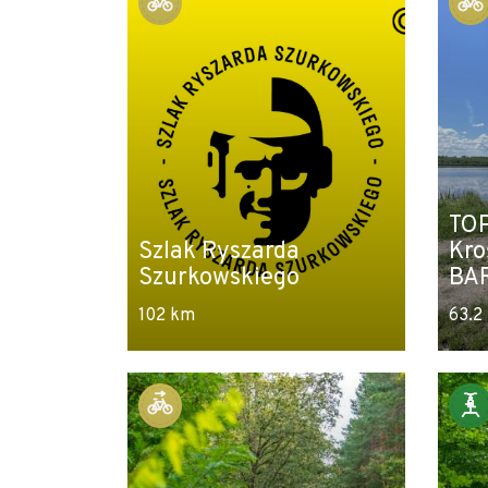
TOP
Szlak Ryszarda
Kro
Szurkowskiego
BA
102 km
63.2