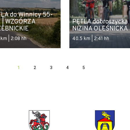
LA do Winnicy 55-
0 | WZGÓRZA
PĘTLA dobroszycka 
ZEBNICKIE
NIZINA OLEŚNICKA
 km | 2:08 hh
40.5 km | 2:41 hh
1
2
3
4
5