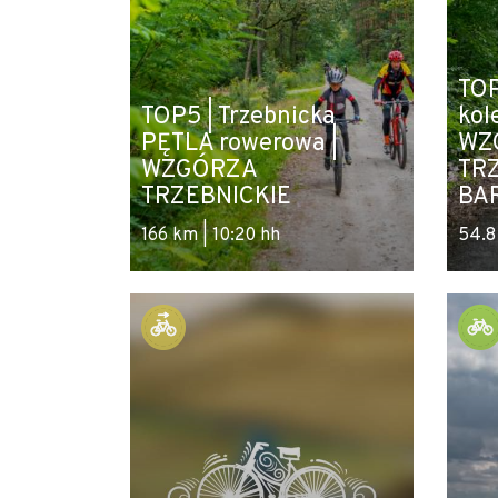
TOP
TOP5 | Trzebnicka
kol
PĘTLA rowerowa |
WZ
WZGÓRZA
TRZ
TRZEBNICKIE
BA
166 km | 10:20 hh
54.8