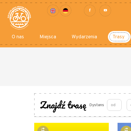
O nas
Miejsca
Wydarzenia
Trasy
Znajdź trasę
Dystans