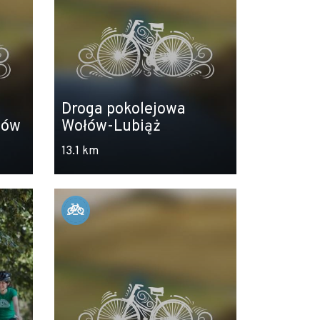
Droga pokolejowa
tów
Wołów-Lubiąż
13.1 km