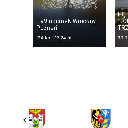
PĘT
EV9 odcinek Wrocław-
10
Poznań
TR
214 km | 13:24 hh
30.0