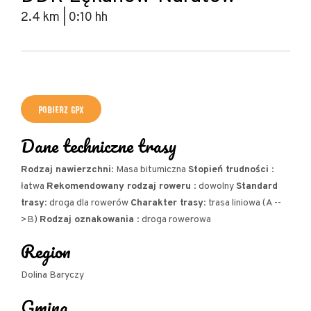
2.4 km | 0:10 hh
Leaflet
|
© Amistad
© OpenStreetMap contributors
+
POBIERZ GPX
−
Dane techniczne trasy
Rodzaj nawierzchni
: Masa bitumiczna
Stopień trudności
:
łatwa
Rekomendowany rodzaj roweru
: dowolny
Standard
trasy
: droga dla rowerów
Charakter trasy
: trasa liniowa (A --
>B)
Rodzaj oznakowania
: droga rowerowa
Region
Dolina Baryczy
Gmina