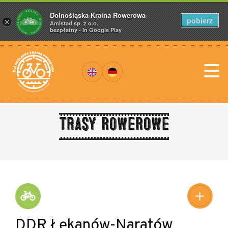
Dolnośląska Kraina Rowerowa
pobierz
×
Amistad sp. z o.o.
bezpłatny - In Google Play
Trasy rowerowe
DDR Łękanów-Naratów