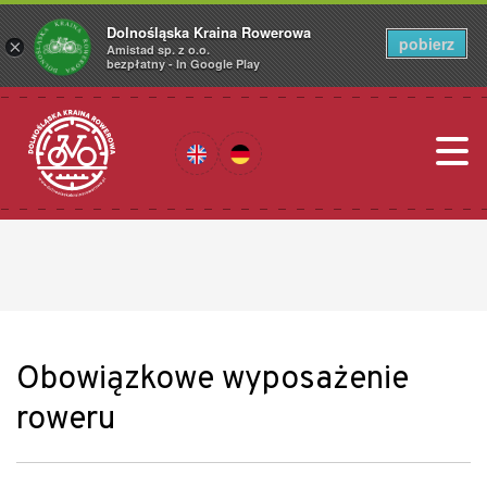
Dolnośląska Kraina Rowerowa
pobierz
×
Amistad sp. z o.o.
bezpłatny - In Google Play
Obowiązkowe wyposażenie
roweru