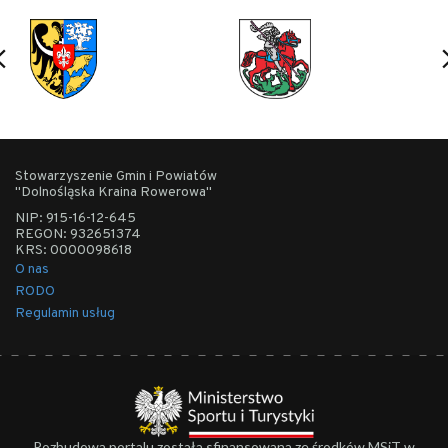
Stowarzyszenie Gmin i Powiatów
"Dolnośląska Kraina Rowerowa"
NIP: 915-16-12-645
REGON: 932651374
KRS: 0000098618
O nas
RODO
Regulamin usług
Rozbudowa portalu została sfinansowana ze środków MSiT w