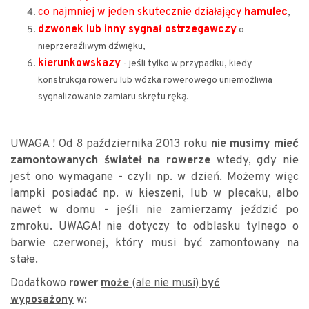
co najmniej w jeden skutecznie działający
hamulec
,
dzwonek lub inny sygnał ostrzegawczy
o
nieprzeraźliwym dźwięku,
kierunkowskazy
- jeśli tylko w przypadku, kiedy
konstrukcja roweru lub wózka rowerowego uniemożliwia
sygnalizowanie zamiaru skrętu ręką.
UWAGA ! Od 8 października 2013 roku
nie musimy mieć
zamontowanych świateł na rowerze
wtedy, gdy nie
jest ono wymagane - czyli np. w dzień. Możemy więc
lampki posiadać np. w kieszeni, lub w plecaku, albo
nawet w domu - jeśli nie zamierzamy jeździć po
zmroku. UWAGA! nie dotyczy to odblasku tylnego o
barwie czerwonej, który musi być zamontowany na
stałe.
Dodatkowo
rower
może
(ale nie musi)
być
:
wyposażony
w