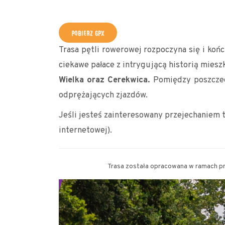
+
POBIERZ GPX
−
Trasa pętli rowerowej rozpoczyna się i koń
ciekawe pałace z intrygującą historią mies
Wielka oraz Cerekwica.
Pomiędzy poszczeg
odprężających zjazdów.
Jeśli jesteś zainteresowany przejechaniem 
internetowej).
Trasa została opracowana w ramach 