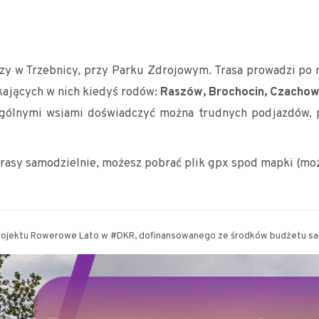
czy w Trzebnicy, przy Parku Zdrojowym. Trasa prowadzi po 
zkających w nich kiedyś rodów:
Raszów, Brochocin, Czachowo
ólnymi wsiami doświadczyć można trudnych podjazdów, p
trasy samodzielnie, możesz pobrać plik gpx spod mapki (moż
projektu Rowerowe Lato w #DKR, dofinansowanego ze środków budżetu s