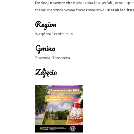
Rodzaj nawierzchni
: Mieszana (np. asfalt, droga gr
trasy
: nieoznakowana trasa rowerowa
Charakter tra
Region
Wzgórza Trzebnickie
Gmina
Zawonia, Trzebnica
Zdjęcia