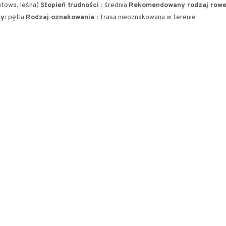
untowa, leśna)
Stopień trudności
: średnia
Rekomendowany rodzaj row
sy
: pętla
Rodzaj oznakowania
: Trasa nieoznakowana w terenie