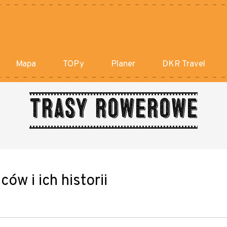
Mapa
TOPy
Planer
DKR Travel
Trasy rowerowe
ów i ich historii