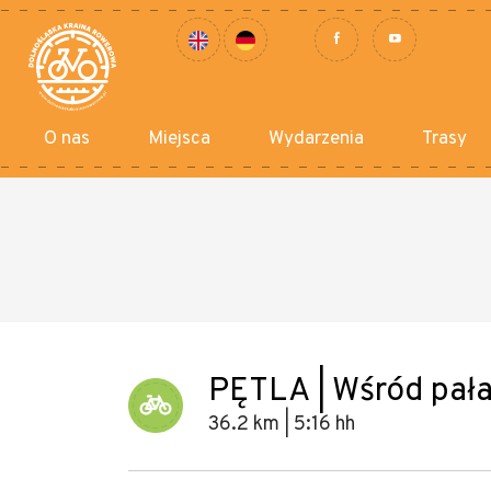
O nas
Miejsca
Wydarzenia
Trasy
PĘTLA | Wśród pałac
36.2 km | 5:16 hh