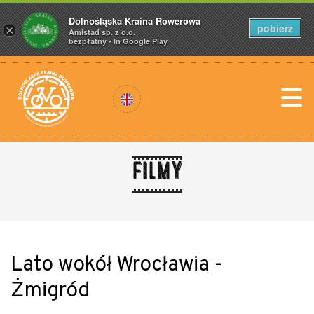
Dolnośląska Kraina Rowerowa
pobierz
×
Amistad sp. z o.o.
bezpłatny - In Google Play
Filmy
Lato wokół Wrocławia -
Żmigród