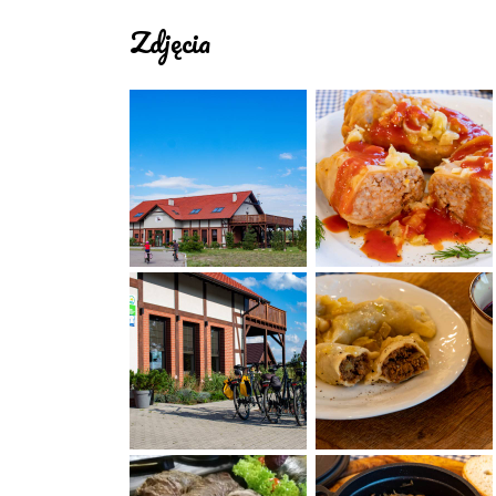
- części zamienne lub lista serwisów
Zdjęcia
- dostępne narzędzia do pro
- pełnowartościowe śniadania dla rowerz
- oferta lunch pakietów
UDOGODNIENIA:
- możliwość płatności
- bezpłatny dostęp do internetu/ wifi
- zakaz palenia
- bezpłatne materiały informacyjne
- sprzedaż wydawnictw turystycznych