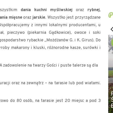
wszystkim
dania kuchni myśliwskiej
oraz
rybnej
,
P
dania mięsne
oraz
jarskie
. Wszystko jest przyrządzane
 Współpracujemy z innymi lokalnymi producentami, u
ał, pieczywo (piekarnia Gądkowice), owoce i soki
gospodarstwo rybackie „Możdżanów G. i K. Girus). Do
oby makarony i kluski, różnorodne kasze, surówki i
 A zadowolenie na twarzy Gości i puste talerze są dla
racji oraz na zewnątrz – na tarasie lub pod wiatami.
zowo do 80 osób, na tarasie jest 20 miejsc a pod 3