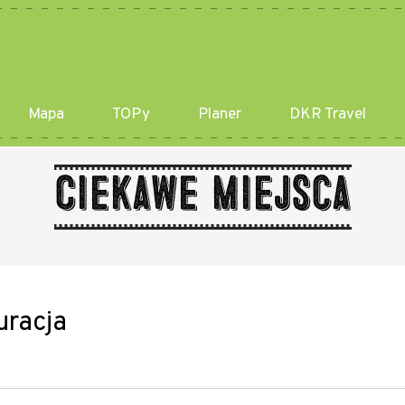
Mapa
TOPy
Planer
DKR Travel
Ciekawe miejsca
uracja