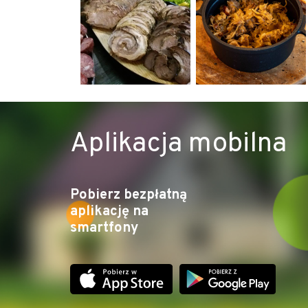
- parking dla aut na dłużej niż 24 h
Aplikacja mobilna
Pobierz bezpłatną
aplikację na
smartfony