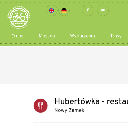
O nas
Miejsca
Wydarzenia
Trasy
Hubertówka - resta
Nowy Zamek