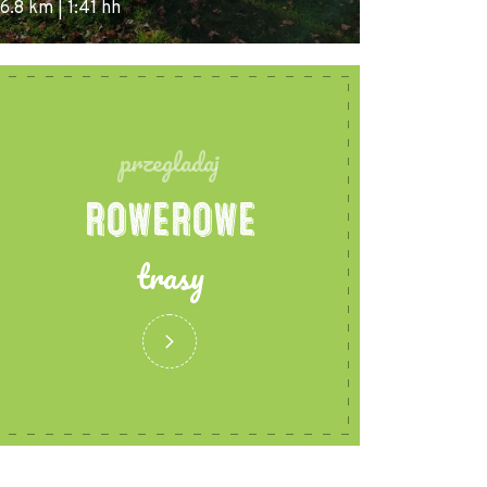
6.8 km | 1:41 hh
52.2 km | 3:27
przegladaj
ROWEROWE
trasy