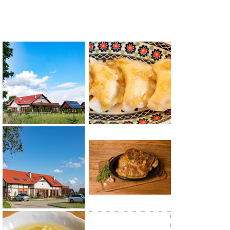
stych napraw
ystów
 kartą