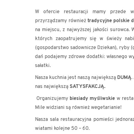
W ofercie restauracji mamy przede 
przyrządzamy również
tradycyjne polskie 
na miejscu, z najwyższej jakości surowca.
których zaopatrujemy się w świeży nabi
(gospodarstwo sadownicze Dziekan), ryby (
dań podajemy zdrowe dodatki: własnego wyr
sałatki.
Nasza kuchnia jest naszą największą
DUMĄ
.
nas największą
SATYSFAKCJĄ.
Organizujemy
biesiady myśliwskie
w restau
Mile widziani są również wegetarianie!
Nasza sala restauracyjna pomieści jednora
wiatami kolejne 50 – 60.