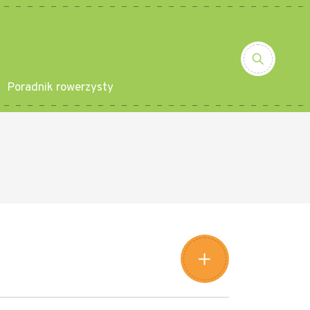
Poradnik rowerzysty
Leaflet
|
©
Amistad
©
OpenStreetMap
contributors
+
−