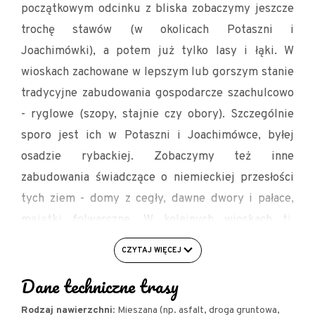
początkowym odcinku z bliska zobaczymy jeszcze
trochę stawów (w okolicach Potaszni i
Joachimówki), a potem już tylko lasy i łąki. W
wioskach zachowane w lepszym lub gorszym stanie
tradycyjne zabudowania gospodarcze szachulcowo
- ryglowe (szopy, stajnie czy obory). Szczególnie
sporo jest ich w Potaszni i Joachimówce, byłej
osadzie rybackiej. Zobaczymy też inne
zabudowania świadczące o niemieckiej przesłości
tych ziem - domy z cegły, dawne dwory i pałace,
majątki folwarczne. W kolejnych wioskach tj.
Latkowa, Ostrowąsy, Wodników zobaczymy jak
CZYTAJ WIĘCEJ
ustrój powojennej polski zaprzepaścił dziedzictwo
Dane techniczne trasy
architektoniczne tej okolicy, zamieniając perły
architektoniczne w PGR. Z kolei w Trzebicku, jednej
Rodzaj nawierzchni
: Mieszana (np. asfalt, droga gruntowa,