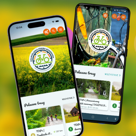
CO WARTO ZOBACZYĆ/POZNAĆ na trasie?
Potasznia, Joachimówka, Wróbliniec
| ceglane
zabudowania i domy szachulcowe
Bartniki
| dawny pałac
Wodników Górny
| dawny pałac rodu von Schrappe,
obecnie własność prywatna
Trzebicko
| kościół drewniany z XVII w., ruiny
pałacu
GDZIE ZJEŚĆ? Polecamy MIEJSCA PRZYJAZNE
ROWERZYSTOM
Nowy Zamek | Restauracja "Hubertówka" (MPR)