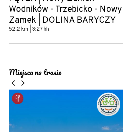
Wodników - Trzebicko - Nowy
Zamek | DOLINA BARYCZY
52.2 km | 3:27 hh
Leaflet
|
© Amistad
© OpenStreetMap contributors
+
Miejsca na trasie
−