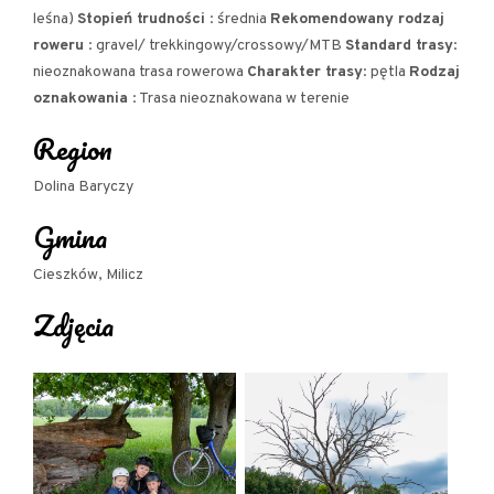
z najwyżej położonych wiosek zachwycimy się
leśna)
Stopień trudności
: średnia
Rekomendowany rodzaj
roweru
: gravel/ trekkingowy/crossowy/MTB
Standard trasy
:
unikatowym, drewnianym kościołem i pięknym
nieoznakowana trasa rowerowa
Charakter trasy
: pętla
Rodzaj
widokiem na Dolinę Baryczy.
oznakowania
: Trasa nieoznakowana w terenie
Propozycja wycieczki powstała w ramach
Region
współpracy Miejsc Przyjaznych Rowerzystom
Dolina Baryczy
podczas Giełdy Współpracy zorganizowanej przez
Gmina
Dolnośląską Krainę Rowerową dzięki dotacji
otrzymanej ze środków Ministerstwa Sportu i
Cieszków, Milicz
Turystyki.
Zdjęcia
PRZEBIEG TRASY:
Nowy Zamek - Średzina - Jankowa - Trzebicko -
Wężowice - Wodników Górny - Latkowa - Kolęda -
Bartniki - Wróbliniec - Joachimówka - Potasznia -