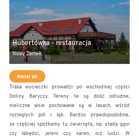
C
Hubertówka - restauracja
w
Nowy Zamek
No
POBIERZ GPX
Trasa wycieczki prowadzi po wschodniej części
Doliny Baryczy. Tereny te są dość odludne,
nieliczne wsie pochowane są w lasach, wśród
rozległych pól i łąk. Bardzo prawdopodobne,
że częściej spotkamy tu zwierzęta, np. stada gęsi
czy łabędzi, jeleni czy saren, niż ludzi. W