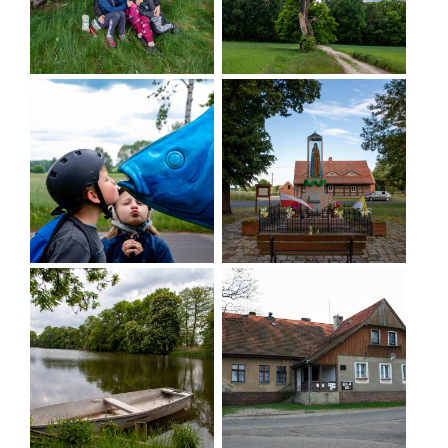
Grabownica - Dyminy - Nowy Zamek
Widok na Trzebicko od strony Węzowic. W tle drewniany kościół z XVII w. Fot.
Marta Kamińska