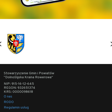
Średzina | Zajazd "U Bartka" (MPR)
Grabownica | Restauracja Grabownica
Joachimówka | Ptasia Osada "Joachimówka"
PROFIL WYSOKOŚCIOWY TRASY:
Stowarzyszenie Gmin i Powiatów
"Dolnośląska Kraina Rowerowa"
NIP: 915-16-12-645
REGON: 932651374
KRS: 0000098618
O nas
RODO
Regulamin usług