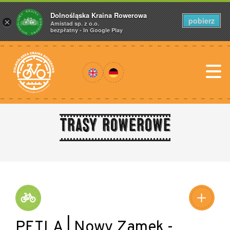
Dolnośląska Kraina Rowerowa
pobierz
×
Amistad sp. z o.o.
bezpłatny - In Google Play
Trasy rowerowe
PĘTLA | Nowy Zamek -