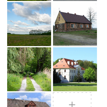
Wycieczkę zaczynamy i kończymy w Nowym Zamku
(
miejsce noclegu/wypadu to restauracja
"Hubertówka" - Miejsce Przyjazne Rowerzystom
),
ale wycieczkę można zacząć z każdego innego
miejsca, np. Potaszni, Joachimówki (Ptasia Osada
Joachimówka), Wróblińca (Siedlisko Żuraw i
Czapla), gdzie również znajdują się godne
polecenia obiekty noclegowe. Na trasie znajduje się
też kilka ciekawych obiektów gastronomicznych.