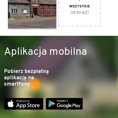
WSZYSTKIE
(18 ZDJĘĆ)
Aplikacja mobilna
Pobierz bezpłatną
Odludne tereny, poniemieckie budynki i rozległe pastwiska to krajobraz typowy
aplikację na
na tej trasie. Fot. Marta Kamińska
smartfony