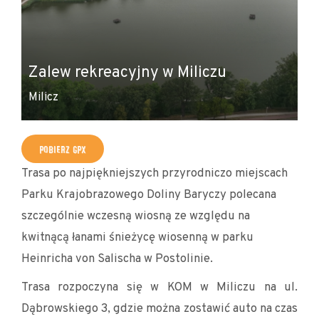
Zalew rekreacyjny w Miliczu
Te
Milicz
Ru
POBIERZ GPX
Trasa po najpiękniejszych przyrodniczo miejscach
Parku Krajobrazowego Doliny Baryczy polecana
szczególnie wczesną wiosną ze względu na
kwitnącą łanami śnieżycę wiosenną w parku
Heinricha von Salischa w Postolinie.
Trasa rozpoczyna się w KOM w Miliczu na ul.
Dąbrowskiego 3, gdzie można zostawić auto na czas