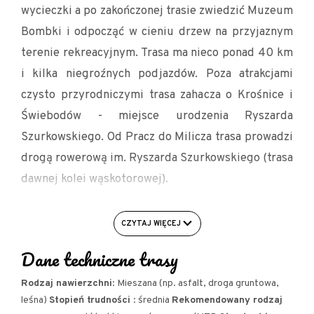
wycieczki a po zakończonej trasie zwiedzić Muzeum
Bombki i odpocząć w cieniu drzew na przyjaznym
terenie rekreacyjnym. Trasa ma nieco ponad 40 km
i kilka niegroźnych podjazdów. Poza atrakcjami
czysto przyrodniczymi trasa zahacza o Krośnice i
Świebodów - miejsce urodzenia Ryszarda
Szurkowskiego. Od Pracz do Milicza trasa prowadzi
drogą rowerową im. Ryszarda Szurkowskiego (trasa
dawnej kolei wąskotorowej).
PRZEBIEG: Milicz KOM- Ruda Milicka - Dyminy -
CZYTAJ WIĘCEJ
Grabownica (wieża) - Czatkowice - Dąbrowa -
Krośnice (Krośnicka Kolejka Wąskotorowa) -
Dane techniczne trasy
Wierzchowice - Świebodów (skwer Ryszarda
Rodzaj nawierzchni
: Mieszana (np. asfalt, droga gruntowa,
Szurkowskiego) - Postolin (Wzgórze Joanny i park)
leśna)
Stopień trudności
: średnia
Rekomendowany rodzaj
- Pracze (Bar Strzelec) - Kaszowo - Milicz KOM