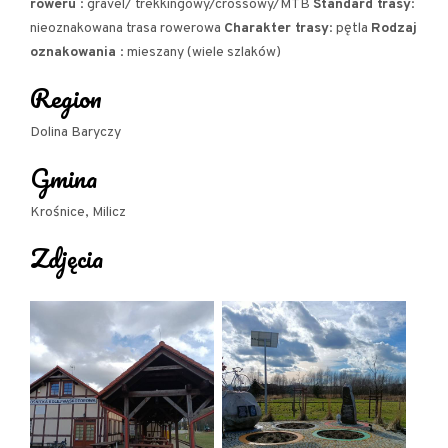
roweru
: gravel/ trekkingowy/crossowy/MTB
Standard trasy
:
nieoznakowana trasa rowerowa
Charakter trasy
: pętla
Rodzaj
oznakowania
: mieszany (wiele szlaków)
Region
Dolina Baryczy
Gmina
Krośnice, Milicz
Zdjęcia
Park w Postolinie i kwitnący dywan śnieżycy wiosennej. fot. Dariusz Budnik
CIEKAWE MIEJSCA NA TRASIE: