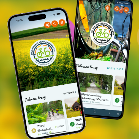
do niedawna znakomity punkt widokowy na
Dolinę Baryczy; obecnie zabytek znajduje się
w bardzo złym stanie techniczym i wstęp na
niego jest zabroniony.
PARK W POSTOLINIE
- Park o powierzchni
5,20 ha został założony w latach 60-tych XIX
wieku przez mieszkańca Postolina (Postel)
hrabiego Heinricha Rudolfa von Salischa,
dendrologa i miłośnika lasu, właściciela
majątku w Postolinie i Karminie. w centrum
znajdują się ruiny dworku zburzonego w 1945
r. Obecnie park jest własnością Nadleśnictwa
Milicz. W 2000 roku został wpisany do
rejestru zabytków. Park wyróżnia się
bogactwem roślin zielnych, drzew i krzewów.