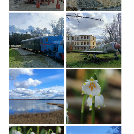
KREATYWNY OBIEKT MULTIFUNKCYJNY
-
Muzeum Bombki
- wyjątkowa ekspozycja
bombek wyprodukowanych w nieistniejącej
milickiej fabryce bombek w okresie
powojennym; tu wytwarzany jest wzornik
dolnośląski
WIEŻA OBSERWACYJNA W GRABOWNICY
KROŚNICKA KOLEJ WĄSKOTOROWA
SKWER RYSZARDA SZURKOWSKIEGO W
ŚWIEBODOWIE
Rezerwat "WZGÓRZE JOANNY" W
POSTOLINIE
- rezerwat utworzono w 1962
roku na powierzchni 24,23 ha.Obejmuje on
wierzchowinową partie wzgórza o wysokości