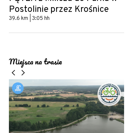
Postolinie przez Krośnice
39.6 km | 3:05 hh
Leaflet
|
© Amistad
© OpenStreetMap contributors
+
Miejsca na trasie
−