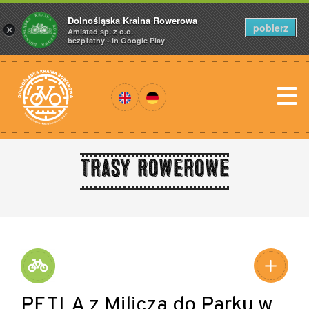
Dolnośląska Kraina Rowerowa
pobierz
×
Amistad sp. z o.o.
bezpłatny - In Google Play
Trasy rowerowe
PĘTLA z Milicza do Parku w