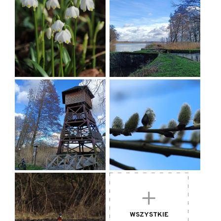
230 m n.p.m ., należącego do Wzgórz
Krośnickich. Wzniesienia te stanowią
fragment Wału Trzebnickiego, będącego
pasem wzgórz morenowych wyznaczającym
południową granicę ostatniego zlodowacenia.
Wzgórza Krośnickie oddzielają od siebie
Kotliny Milicką i Żmigrodzką, czyli dwa
główne skupienia stawów w Dolinie Baryczy.
Wzgórze Joanny ( zwane też Wieżycą)
porastają zespoły żyznej buczyny niżowej
oraz buczyny kwaśnej. Buk osiąga tu
wschodnią granicę naturalnego zasięgu. Oba
siedliska buczyny, oraz występujący również
w rezerwacje zespół grądu
środkowoeuropejskiego, należą do siedlisk
WSZYSTKIE