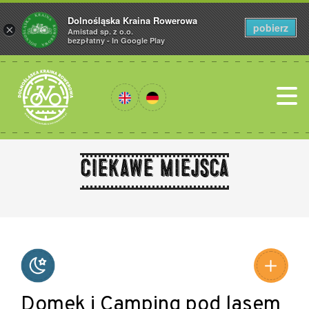
Dolnośląska Kraina Rowerowa
pobierz
×
Amistad sp. z o.o.
bezpłatny - In Google Play
Ciekawe miejsca
Leaflet
|
©
Amistad
©
OpenStreetMap
contributors
Domek i Camping pod lasem