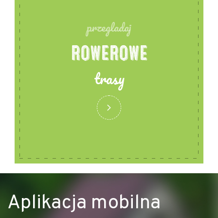
przegladaj
ROWEROWE
trasy
Aplikacja mobilna