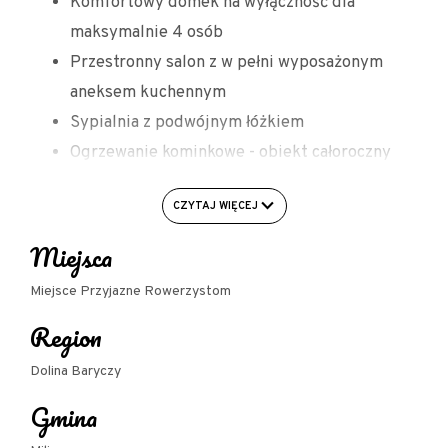
Komfortowy domek na wyłączność dla
maksymalnie 4 osób
Przestronny salon z w pełni wyposażonym
aneksem kuchennym
Sypialnia z podwójnym łóżkiem
Ogrzewanie kominkowe - obiekt całoroczny
Ogrodzona posesja - gwarantowana
CZYTAJ WIĘCEJ
prywatność
Parking na terenie posesji
Miejsca
Na terenie znajduje się miejsce do
Miejsce Przyjazne Rowerzystom
grillowania, jest możliwość zorganizowania
Region
ogniska
Teren udostępniany również również
Dolina Baryczy
kamperom oraz miłośnikom namiotów
Gmina
Na campingu znajduje się przyczepa