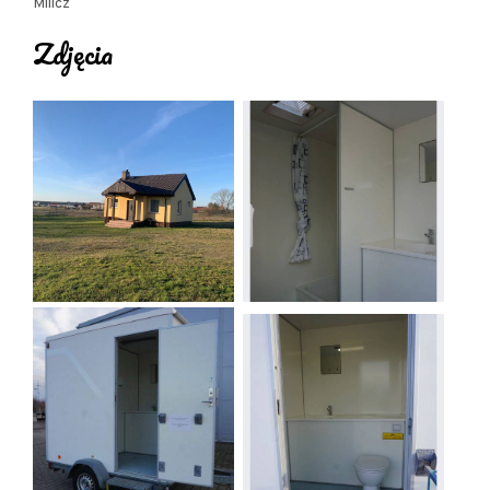
sanitarna
Milicz
możliwość wynajmu kajaków
Zdjęcia
We wsi (Pracze) znajduje się sklep oraz bar
Strzelec, przy scieżce rowerowej w sezonie
jest mała gastronomia "Przystanek Pracze"
Blisko ścieżki rowerowej. Możliwość
wypożyczenia rowerów