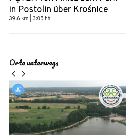
in Postolin über Krośnice
39.6 km | 3:05 hh
Leaflet
|
© Amistad
© OpenStreetMap contributors
+
Orte unterwegs
−