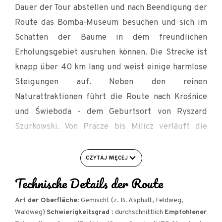
Dauer der Tour abstellen und nach Beendigung der
Route das Bomba-Museum besuchen und sich im
Schatten der Bäume in dem freundlichen
Erholungsgebiet ausruhen können. Die Strecke ist
knapp über 40 km lang und weist einige harmlose
Steigungen auf. Neben den reinen
Naturattraktionen führt die Route nach Krośnice
und Świeboda - dem Geburtsort von Ryszard
Szurkowski. Von Pracze bis Milicz verläuft die
Route auf dem nach Ryszard Szurkowski benannten
Radweg (der Trasse der ehemaligen
CZYTAJ WIĘCEJ
Schmalspurbahn).
Technische Details der Route
ROUTE: Milicz KOM - Ruda Milicka - Dyminy -
Art der Oberfläche
: Gemischt (z. B. Asphalt, Feldweg,
Grabownica (Turm) - Czatkowice - Dąbrowa -
Waldweg)
Schwierigkeitsgrad
: durchschnittlich
Empfohlener
Krośnice (Krośnicka Kolejka Wąskotorowa) -