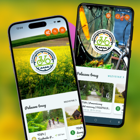
Rotmilan, ein weltweit vom Aussterben
bedrohter Greifvogel, haben hier ihre Nester.
Auf dem Gipfel des Hügels befindet sich ein
Jagdschloss in Form eines Turms, der
sogenannte Odyniec-Turm. Er wurde im Jahr
1850 von Rudolf von Salisch erbaut. Bis vor
kurzem war der Turm ein hervorragender
Aussichtspunkt über das Barycz-Tal; heute ist
das Denkmal in einem sehr schlechten
technischen Zustand und der Zugang zu ihm
ist verboten.
P
ARK IN POSTOLIN
- Der Park mit einer
Fläche von 5,20 Hektar wurde in den 1860er
Jahren von Graf Heinrich Rudolf von Salisch
angelegt, einem Einwohner von Postolin