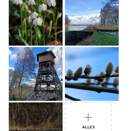
Naturschutzgebiet "Johanna's Hügel" in
Postolin
- das Naturschutzgebiet wurde 1962
auf einer Fläche von 24,23 ha eingerichtet. Es
erstreckt sich über den oberen Teil eines
Hügels, der 230 m über dem Meeresspiegel
liegt und zu den Krośnickie-Hügeln gehört.
Diese Hügel sind Teil des Trzebnickie Wał,
eines Moränenhügelgürtels, der die
Südgrenze der letzten Eiszeit markiert. Die
Krośnickie-Berge trennen das Milica- und das
Żmigrodzka-Becken, d. h. die beiden großen
Teichgebiete im Barycz-Tal. Der Joanna-Hügel
(auch Wieżyca genannt) ist mit Komplexen aus
fruchtbaren Tieflandbuchen und sauren
Buchen bewachsen. Die Buche erreicht hier
ALLES