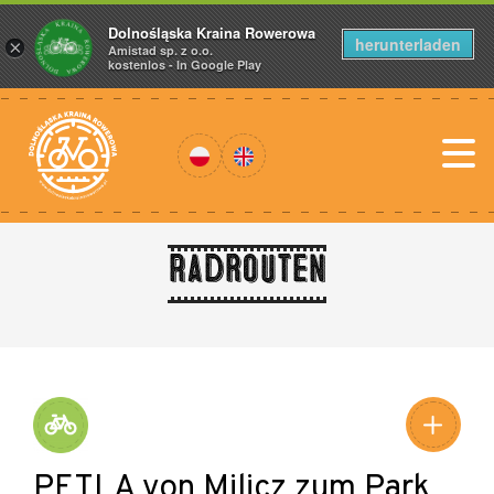
Dolnośląska Kraina Rowerowa
herunterladen
×
Amistad sp. z o.o.
kostenlos - In Google Play
Radrouten
PĘTLA von Milicz zum Park