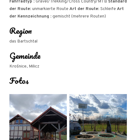
Fahrradtyp
: Gravel/Trekking/Cross Country/MTB
Standard
Wierzchowice - Świebodów (Platz von Ryszard
der Route
: unmarkierte Route
Art der Route
: Schleife
Art
der Kennzeichnung
: gemischt (mehrere Routen)
Szurkowski) - Postolin (Johanna Hügel und Park) -
Region
Pracze (Bar Strzelec) - Kaszowo - Milicz KOM
das Bartschtal
Gemeinde
Krośnice, Milicz
Fotos