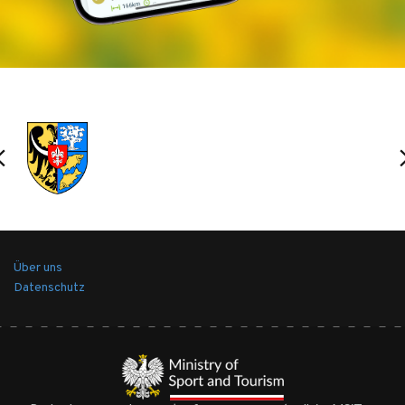
(Postel), Dendrologen und Waldliebhaber,
Besitzer eines Gutes in Postolin und Karmin.
In der Mitte befinden sich die Ruinen eines
1945 abgerissenen Gutshauses. Der Park
befindet sich heute im Besitz der
Forstverwaltung Milicz. Im Jahr 2000 wurde
er in die Denkmalliste eingetragen. Der Park
zeichnet sich durch seinen Reichtum an
krautigen Pflanzen, Bäumen und Sträuchern
aus. Botanische Untersuchungen haben
Über uns
ergeben, dass es fast 150 Arten von Stauden
Datenschutz
und etwa 100 Arten und Sorten von Bäumen
und Sträuchern gibt. Der Reichtum der
Dendroflora, in der nur 41 Taxa die
einheimische Flora repräsentieren, macht den