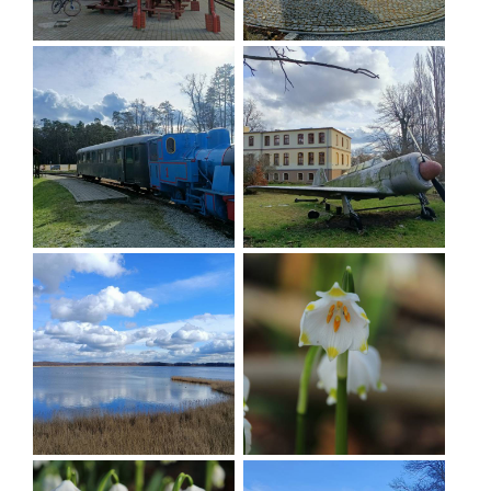
Der Park in Postolin und der blühende Teppich von Frühlingsschneeglöckchen.
Foto: Dariusz Budnik
INTERESSANTE ORTE AUF DER ROUTE:
KREATIVES MULTIFUNKTIONELLES OBJEKT
-
Bombenmuseum - eine einzigartige
Ausstellung von Bomben, die in der
Nachkriegszeit in der nicht existierenden
Bombenfabrik Milicz hergestellt wurden; hier
wird das niederschlesische Muster produziert
AUSSICHTSTURM IN GRABOWNICA
SCHMALSPURBAHN in Krośnice
RYSZARD-SZURKOWSKI-PLATZ IN
ŚWIEBODÓW