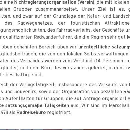
nd eine
Nichtregierungsorganisation (Verein)
, die mit lokale
mellen Gruppen zusammenarbeitet. Unser Ziel ist es,
kten, und zwar auf der Grundlage der Natur- und Landsch
r, des Radwegenetzes, der touristischen Attrakti
egungsmöglichkeiten, des Fahrradverleihs, der Geschäfte u
r qualifizierten Radwanderführer, die die Region sehr gut k
 oben genannten Bereich üben wir
unentgeltliche satzun
tgliedsbeiträgen, die von den lokalen Selbstverwaltungen
täten des Verbandes werden vom Vorstand (14 Personen -
tglieder) und dem Büro des Vorstandes geleitet, in dem z
l - beschäftigt sind.
eich der Verlagstätigkeit, insbesondere des Verkaufs von
s und Souvenirs, sowie der Organisation von bezahlten Ra
on Aufenthalten für Gruppen, die auf Anfrage organisiert
te satzungsgemäße Tätigkeiten
aus. Wir sind im Marschal
 978 als
Radreisebüro
registriert.