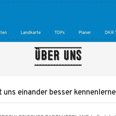
ten
Landkarte
TOPs
Planer
DKR T
über uns
t uns einander besser kennenlerne