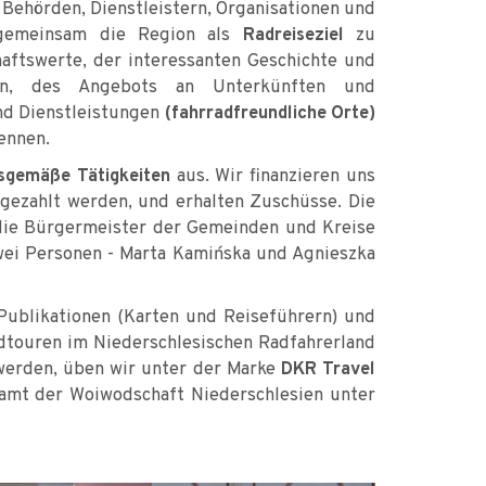
n Behörden, Dienstleistern, Organisationen und
 gemeinsam die Region als
Radreiseziel
zu
aftswerte, der interessanten Geschichte und
onen, des Angebots an Unterkünften und
nd Dienstleistungen
(fahrradfreundliche Orte)
ennen.
gsgemäße Tätigkeiten
aus. Wir finanzieren uns
 gezahlt werden, und erhalten Zuschüsse. Die
 die Bürgermeister der Gemeinden und Kreise
wei Personen - Marta Kamińska und Agnieszka
 Publikationen (Karten und Reiseführern) und
dtouren im Niederschlesischen Radfahrerland
 werden, üben wir unter der Marke
DKR Travel
lamt der Woiwodschaft Niederschlesien unter