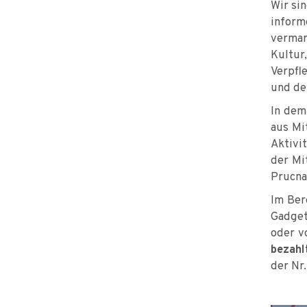
Wir si
infor
vermar
Kultu
Verpfl
und de
In dem
aus Mi
Aktivi
der Mi
Prucna
Im Ber
Gadget
oder v
bezahl
der Nr.