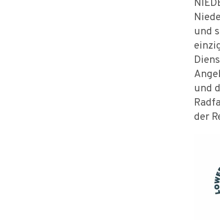
NIEDE
Niede
und s
einzi
Diens
Ange
und d
Radfa
der R