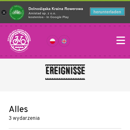
Dolnośląska Kraina Rowerowa
herunterladen
×
Amistad sp. z o.o.
kostenlos - In Google Play
Ereignisse
Alles
3 wydarzenia