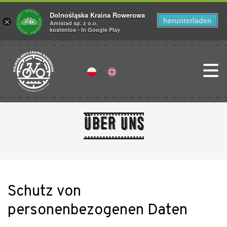
Dolnośląska Kraina Rowerowa
herunterladen
×
Amistad sp. z o.o.
kostenlos - In Google Play
über uns
Schutz von
personenbezogenen Daten