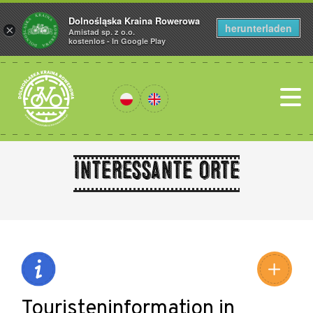
Dolnośląska Kraina Rowerowa
herunterladen
×
Amistad sp. z o.o.
kostenlos - In Google Play
Interessante Orte
Leaflet
|
©
Amistad
©
OpenStreetMap
contributors
Touristeninformation in