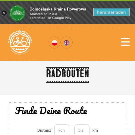
Dolnośląska Kraina Rowerowa
herunterladen
×
Amistad sp. z o.o.
kostenlos - In Google Play
Radrouten
Finde Deine Route
Distanz
km