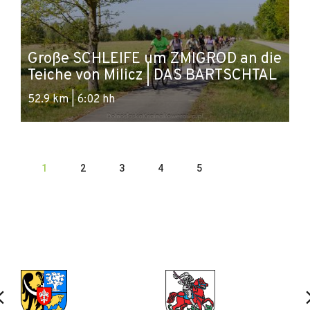
Große SCHLEIFE um ZMIGROD an die
Teiche von Milicz | DAS BARTSCHTAL
52.9 km | 6:02 hh
1
2
3
4
5