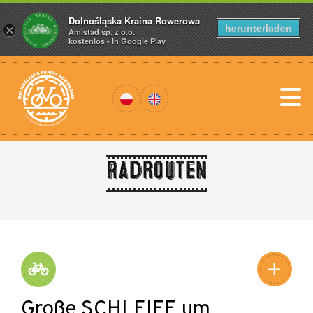
Dolnośląska Kraina Rowerowa
herunterladen
×
Amistad sp. z o.o.
kostenlos - In Google Play
Radrouten
Große SCHLEIFE um