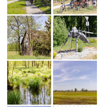
erreichen. Die Straße ist außergewöhnlich
malerisch, kurvenreich, mit uralten Eichen mit
ausladenden Kronen bewachsen, und auf der linken
Seite können wir die Niezgodzkie Olszyny -
sumpfige Erlenwälder - bewundern. In Ruda
Żmigrodzka überqueren wir den Fluss Barycz und
fahren erneut an einem Teich entlang, an dem im
Frühjahr oft interessante Vogelarten mit ihren
Jungen zu sehen sind. Wir werden gebeten, uns
ruhig zu verhalten.
Im Dorf Jamnik beginnt der vielleicht schönste
Abschnitt, der entlang des Dammes über die weite
Aue des Barycz-Flusses führt und uns in die Nähe
des Schloss- und Parkkomplexes bringt, von wo aus