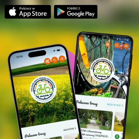
SEHENSWERTES ENTLANG DER ROUTE:
historische Gebäude der Dörfer
Kanclerzowice, Powidzko, Sieczków
(Backstein- und Fachwerkbauten)
Infrastrukturen, die an ehemalige Bahnhöfe
entlang der Strecke der ehemaligen
Schmalspurbahn erinnern
ehemaliger Bahnhof in Sułów Milicki
Panorama von Teichen, schönen Landschaften
und seltenen Vogelarten
Bildungs- und Tourismuszentrum in Ruda