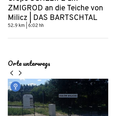
ZMIGROD an die Teiche von
Milicz | DAS BARTSCHTAL
52.9 km | 6:02 hh
Leaflet
|
© Amistad
© OpenStreetMap contributors
+
Orte unterwegs
−