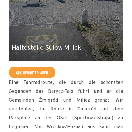
Haltestelle Sulow Milicki
A
GPX HERUNTERLADEN
Eine Fahrradroute, die durch die schönsten
Gegenden des Barycz-Tals führt und an die
Gemeinden Żmigród und Milicz grenzt. Wir
empfehlen, die Route in Żmigród auf dem
Parkplatz an der OSiR (Sportowa-Straße) zu
beginnen. Von Wrocław/Poznań aus kann man