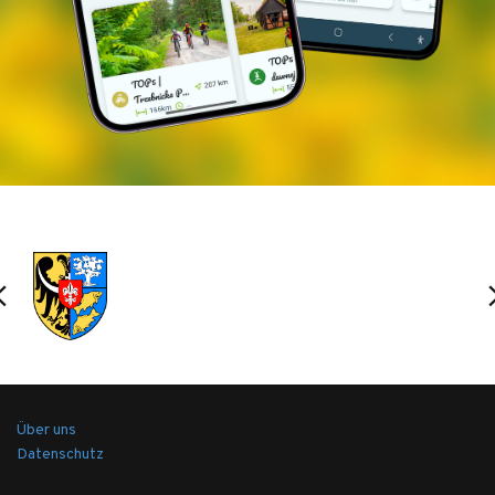
Sułowska
Mücken- und Krokodildenkmal im Dorf
Niezgoda
das Naturschutzgebiet Olszyny Niezgodzkie
Schloss- und Parkkomplex in Żmigród, Park,
Turm
HALTESTELLEN, ERFRISCHUNGEN,
RESTAURANTS:
Haltestellen an der Schmalspurbahnstrecke
Das Gebiet beim CET Naturum in Ruda
Sułowska
Über uns
8 Ryb Gasthof in Ruda Sułowska -
Datenschutz
RADFAHRERFREUNDLICHER ORT