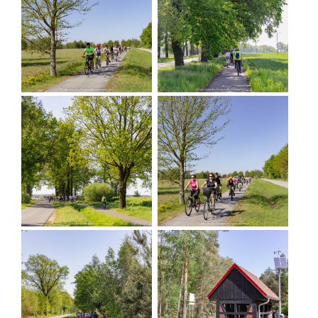
mit einem Hotel, Restaurant, Fischereimuseum
usw. Hier können Sie eine kurze oder längere Pause
einlegen. Hier können Sie einen kurzen oder
längeren Halt einlegen (wir empfehlen Ihnen, an
der Fotosafari mit geführtem Melex in das
Vogelschutzgebiet teilzunehmen).
Von Ruda Sułowska aus führt die Straße dann durch
einen malerischen, kurvenreichen Karst nach
Niezgoda und zur Mückenstatue. Ein kleines
Teilstück der Strecke führt in Richtung Olszyny
Niezgodzkie über eine Provinzstraße, auf der man
besonders vorsichtig sein sollte, auch wenn es
nicht viel Autoverkehr gibt. In Niezgoda, beim
Krokodil-Denkmal, biegen wir links ab nach Ruda
Żmigrodzka, das wir nach einigen Kilometern