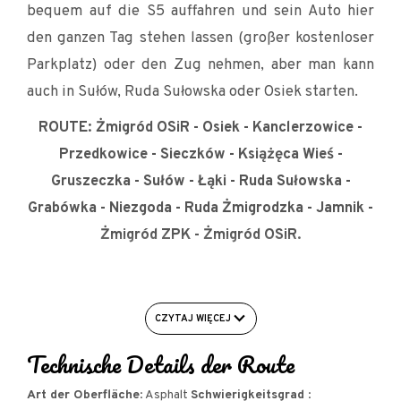
bequem auf die S5 auffahren und sein Auto hier
den ganzen Tag stehen lassen (großer kostenloser
Parkplatz) oder den Zug nehmen, aber man kann
auch in Sułów, Ruda Sułowska oder Osiek starten.
ROUTE:
Żmigród OSiR - Osiek - Kanclerzowice -
Przedkowice - Sieczków - Książęca Wieś -
Gruszeczka - Sułów - Łąki - Ruda Sułowska -
Grabówka - Niezgoda - Ruda Żmigrodzka - Jamnik -
Żmigród ZPK - Żmigród OSiR.
CZYTAJ WIĘCEJ
Technische Details der Route
Art der Oberfläche
: Asphalt
Schwierigkeitsgrad
: