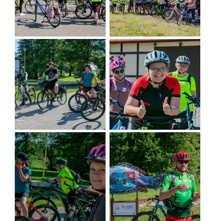
Platz von Ryszard Szurkowski in Świebodów, Fot. Marcin Kozioł
Die Route führt von der "Huberowka" über den
berühmten Damm zwischen den Teichen, durch das
Vogeldorf - Ruda Milicka - nach Wierzchowice und
Świebodów - dem Heimatdorf des legendären
Ryszard Szurkowski. Dann fahren wir um die
Krośnickie-Hügel herum, besteigen den Gęślica-