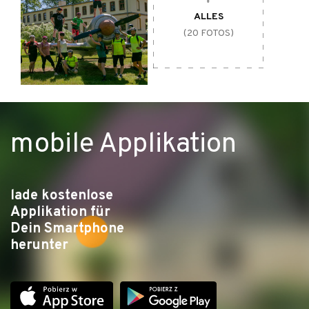
ALLES
(20 FOTOS)
mobile Applikation
Radfahrer an der Schmalspurbahn von Krośnice
lade kostenlose
Applikation für
Dein Smartphone
herunter
ATTRAKTIONEN AUF DER STRECKE:
Ruda Milicka
| ein Vogeldorf, ein Erholungsplatz im
Zentrum des Dorfes mit der Tramway zur Kultur