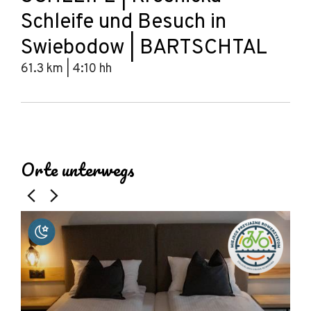
Schleife und Besuch in
Swiebodow | BARTSCHTAL
61.3 km | 4:10 hh
Leaflet
|
© Amistad
© OpenStreetMap contributors
+
Orte unterwegs
−