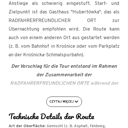
Anstiege als schwierig eingestuft. Start- und
Zielpunkt ist das Gasthaus "Hubertówka", das als
RADFAHRERFREUNDLICHER ORT zur
Übernachtung empfohlen wird. Die Route kann
auch von einem anderen Ort aus gestartet werden
(z. B. vom Bahnhof in Krośnice oder vom Parkplatz
an der Krośnicka-Schmalspurbahn).
Der Vorschlag für die Tour entstand im Rahmen
der Zusammenarbeit der
RADFAHRERFREUNDLICHEN ORTE während der
von der Niederschlesischen Fahrradregion
organisierten Kooperationsbörse dank einer vom
CZYTAJ WIĘCEJ
Ministerium für Sport und Tourismus erhaltenen
Technische Details der Route
Förderung.
Art der Oberfläche
: Gemischt (z. B. Asphalt, Feldweg,