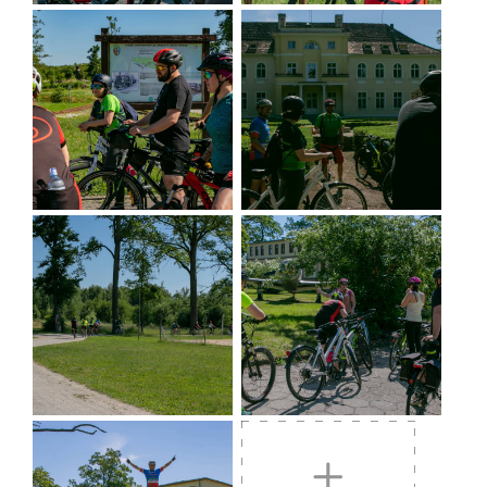
Hügel und machen einen Naturpfad zwischen den
Krośnickie-Teichen. Auf der Rückfahrt nach
Krosnice können Sie eine Fahrt mit der
Schmalspurbahn von Krosnice (Katarzyna Figura
lehnte sich im großen Filmhit "Zug nach
Hollywood" einst selbst aus dem Waggon dieser
Bahn) oder einen entspannenden Besuch im
Aquapark "Krosnicer Hafen" unternehmen.
Während Ihres Aufenthalts in Krosnice sollten Sie
unbedingt das Weingut Anna besuchen
(Besichtigung der Weinkellerei oder Verkostung).