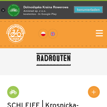
Dolnośląska Kraina Rowerowa
herunterladen
×
Amistad sp. z o.o.
kostenlos - In Google Play
Radrouten
SCHLEIFE | Krosnicka-