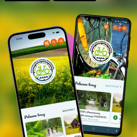
(eine zur Bibliothek umgebaute Straßenbahn aus
Wrocław), das 1812 erbaute Gajówka mit einer für
das Barycz-Tal spezifischen Fachwerkkonstruktion.
Świebodów
| Familiendorf von Ryszard Szurkowski
(Weltmeiser in Radrennen)
Gęślica-Hügel
(ca. 240 m über dem Meeresspiegel)
Schmalspurbahn
| Krośnice
Wasserpark "Krośnicka Przystań"
| EIN
RADFAHRERFREUNDLICHER ORT | Krośnice
Der Weinberg Anna
| EIN
RADFAHRERFREUNDLICHER ORT | Krosnice
Łazy - Krosnice - Strecke
| schöne Waldwege, die
Landschaft der Krosnicer Teiche auf dem