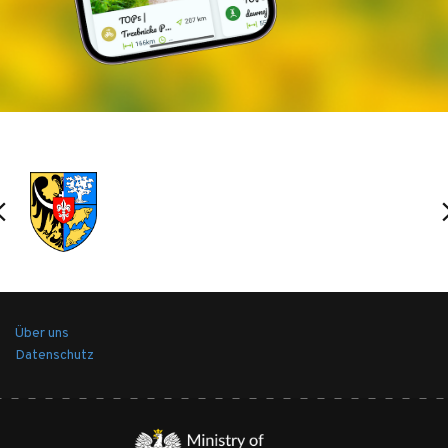
Naturpfad und die historischen Gebäude des
Dorfes.
WO KÖNNEN SIE ESSEN? wir empfehlen
RADFAHRERFREUNDLICHE ORTE!
Nowy Zamek
| Restaurant "Hubertówka"
Niesułowice
| Restaurant "W Starym Młyn"
Krośnice
| Weinberg Anna | Verpflegung während
Über uns
saisonaler Veranstaltungen April - September, 1.
Datenschutz
Samstag im Monat
Krośnice
| Karczma Zuzanna, Bar an der Krośnicka-
Schmalspurbahn