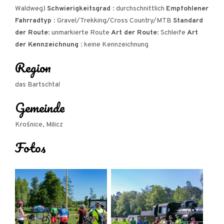
Waldweg)
Schwierigkeitsgrad
: durchschnittlich
Empfohlener
Fahrradtyp
: Gravel/Trekking/Cross Country/MTB
Standard
der Route
: unmarkierte Route
Art der Route
: Schleife
Art
der Kennzeichnung
: keine Kennzeichnung
Region
Route:
das Bartschtal
Nowy Zamek - Stawno - Ruda Milicka - Niesułowice
Gemeinde
- Wierzchowice - Świebodów - wzgórze Gęślica -
Krośnice, Milicz
Brzostówko - Brzostowo - Luboradów - Kotlarka -
Fotos
Krośnice - Wierzchowice - Wąbnice - Niesułowice -
Ruda Milicka - Nowe Grodzisko - Nowy Zamek.