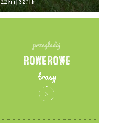
2.2 km | 3:27 hh
61.3 km | 4:10 
przegladaj
ROWEROWE
trasy