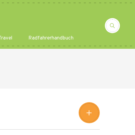
ravel
Radfahrerhandbuch
Leaflet
|
©
Amistad
©
OpenStreetMap
contributors
+
−