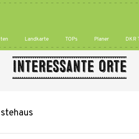
ten
Landkarte
TOPs
Planer
DKR T
Interessante Orte
ästehaus