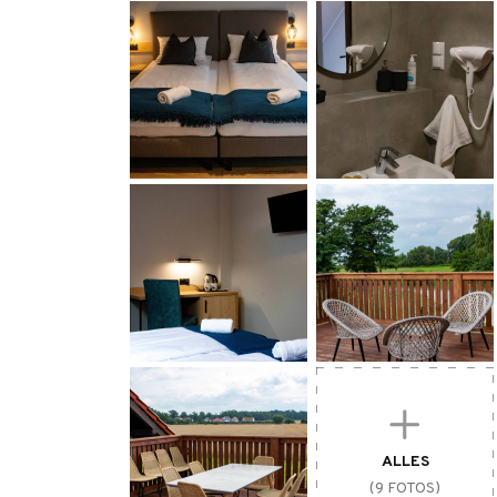
- Kartenzahlung möglich
- kostenloser Internetzugang / Wifi
- Rauchverbot
- kostenloses Informationsmaterial
- Verkauf von touristischen Publikationen
- Parkplatz für Autos für mehr als 24 Stun
EINRICHTUNGEN FÜR RADFAHRER:
- Fahrradständer
- sichere, kostenlose Fahrradabstellplätze
- Fahrradraum (abschließbare Garage für Fa
ALLES
(9 FOTOS)
- Ersatzteil- oder Serviceliste