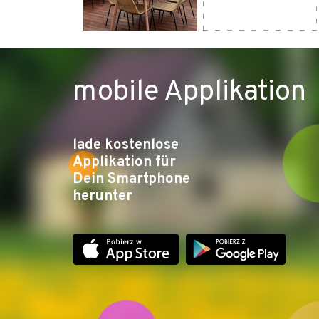
- Werkzeug für einfache Reparaturen verfü
- komplettes Frühstück für Radfahrer
mobile Applikation
- Angebot eines Lunchpakets
lade kostenlose
Applikation für
Dein Smartphone
herunter