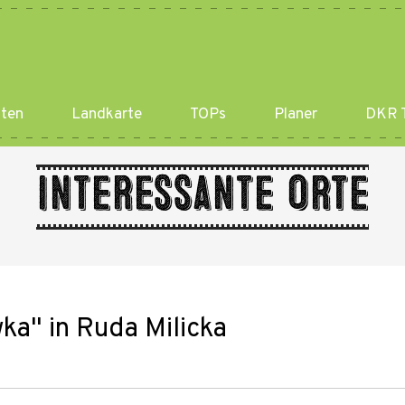
ten
Landkarte
TOPs
Planer
DKR T
Interessante Orte
ka" in Ruda Milicka