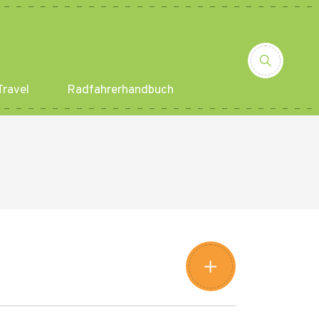
ravel
Radfahrerhandbuch
Leaflet
|
©
Amistad
©
OpenStreetMap
contributors
+
−