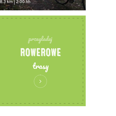
8.3 km | 2:00 hh
61.3 km | 4:10 
przegladaj
ROWEROWE
trasy