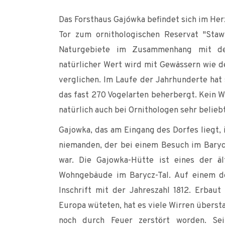
Das Forsthaus Gajówka befindet sich im Herz
Tor zum ornithologischen Reservat "Stawy
Naturgebiete im Zusammenhang mit der
natürlicher Wert wird mit Gewässern wie d
verglichen. Im Laufe der Jahrhunderte hat
das fast 270 Vogelarten beherbergt. Kein W
natürlich auch bei Ornithologen sehr beliebt
Gajowka, das am Eingang des Dorfes liegt, 
niemanden, der bei einem Besuch im Baryc
war. Die Gajowka-Hütte ist eines der ä
Wohngebäude im Barycz-Tal. Auf einem de
Inschrift mit der Jahreszahl 1812. Erbau
Europa wüteten, hat es viele Wirren überst
noch durch Feuer zerstört worden. Sein