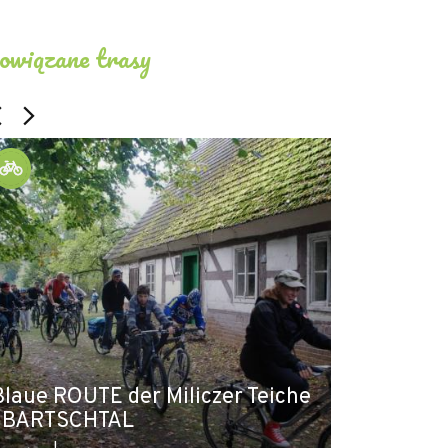
owiązane trasy
SCHLEIFE |
Blaue ROUTE der Miliczer Teiche
und Besuch
| BARTSCHTAL
BARTSCHT