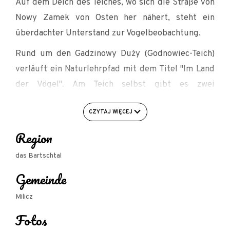
Auf dem Deich des Teiches, wo sich die Straße von
Nowy Zamek von Osten her nähert, steht ein
überdachter Unterstand zur Vogelbeobachtung.
Rund um den Gadzinowy Duży (Godnowiec-Teich)
verläuft ein Naturlehrpfad mit dem Titel "Im Land
der Vögel". Am Teich selbst gibt es zwei
Lehrstationen des Pfades ("Vögel der Gadzin-
CZYTAJ WIĘCEJ
Teiche" und "Aus dem Leben eines Vogels").
Region
Zugang zum Vogelhaus: von der Asphaltstraße in
Nový Zámek in der Nähe der Schule über den
das Bartschtal
Feldweg nach Westen (zusammen mit dem grünen
Gemeinde
Wanderweg und dem Naturlehrpfad); nach 300 m
ist das Vogelhaus auf dem Deich oberhalb des
Milicz
Teiches sichtbar.
Fotos