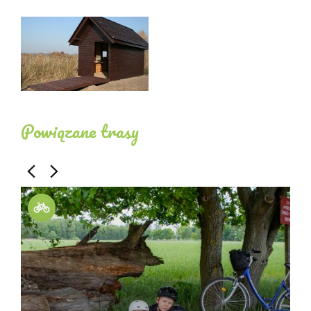
Natur: Der Große Gadzin-Teich ist vor allem für die
im Schilf brütenden Vögel von Bedeutung.
Wertvolle Arten nisten auch in den überwucherten
Prismen.
Rohrdommel, Rohrdommel und Mäusebussard
kommen im Ufervegetationsgürtel vor. Zwei
Powiązane trasy
brütende Kranichpaare wurden hier gefunden. Ein
Haubentaucher und ein Rothalstaucher nisten auf
den Halden. Die Populationen des Haubentauchers
(10 Paare) und der Rohrweihe (5 Paare) sind recht
zahlreich.
In den Gebüschen und Wäldern rund um den Teich
gibt es viele Remisen; auch mehrere Reviere von
Tafelenten wurden hier gefunden. Die Eichenallee
nördlich des Teiches wird von Blaumeisen,