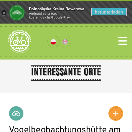
Dolnośląska Kraina Rowerowa
herunterladen
×
Amistad sp. z o.o.
kostenlos - In Google Play
Interessante Orte
Leaflet
|
©
Amistad
©
OpenStreetMap
contributors
Vogelbeobachtungshütte am