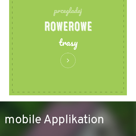
przegladaj
- Verkauf von touristischen Publikationen
- Parkplatz für Autos für mehr als 24 Stunden
ROWEROWE
- TV/Sat
trasy
mobile Applikation