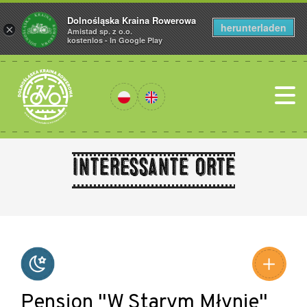
Dolnośląska Kraina Rowerowa
herunterladen
×
Amistad sp. z o.o.
kostenlos - In Google Play
Interessante Orte
Leaflet
|
©
Amistad
©
OpenStreetMap
contributors
Pension "W Starym Młynie"