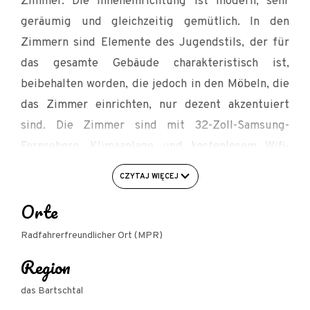
Zimmer. Die Inneneinrichtung ist modern, sehr
geräumig und gleichzeitig gemütlich. In den
Zimmern sind Elemente des Jugendstils, der für
das gesamte Gebäude charakteristisch ist,
beibehalten worden, die jedoch in den Möbeln, die
das Zimmer einrichten, nur dezent akzentuiert
sind. Die Zimmer sind mit 32-Zoll-Samsung-
Fernsehern, Klimaanlage und kostenlosem Wifi-
Internetzugang sowie einem Kabelanschluss in
CZYTAJ WIĘCEJ
jedem Zimmer ausgestattet.
Orte
Radfahrerfreundlicher Ort (MPR)
EINRICHTUNGEN FÜR RADFAHRER:
Region
- Fahrradträger
das Bartschtal
- Unterkunft für 1 Nacht