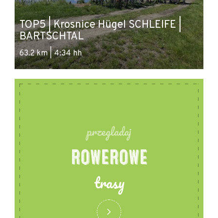
TOP5 | Krosnice Hügel SCHLEIFE |
S
BARTSCHTAL
B
63.2 km | 4:34 hh
61
przegladaj
ROWEROWE
trasy