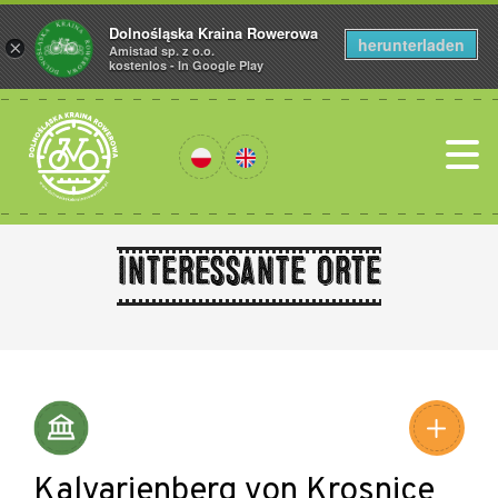
Dolnośląska Kraina Rowerowa
herunterladen
×
Amistad sp. z o.o.
kostenlos - In Google Play
Interessante Orte
Leaflet
|
©
Amistad
©
OpenStreetMap
contributors
Kalvarienberg von Krosnice