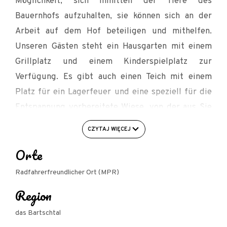
Möglichkeit, sich inmitten der Tiere des
Bauernhofs aufzuhalten, sie können sich an der
Arbeit auf dem Hof beteiligen und mithelfen.
Unseren Gästen steht ein Hausgarten mit einem
Grillplatz und einem Kinderspielplatz zur
Verfügung. Es gibt auch einen Teich mit einem
Platz für ein Lagerfeuer und eine speziell für die
Entspannung vorbereitete Wiese, von der aus Sie
eine schöne Aussicht genießen können. Wir laden
CZYTAJ WIĘCEJ
alle diejenigen ein, die Ruhe und Frieden in der
Orte
Nähe der Natur schätzen.
Radfahrerfreundlicher Ort (MPR)
Region
das Bartschtal