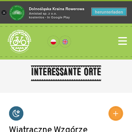
Dolnośląska Kraina Rowerowa
herunterladen
×
Amistad sp. z o.o.
kostenlos - In Google Play
Interessante Orte
Leaflet
|
©
Amistad
©
OpenStreetMap
contributors
Wiatraczne Wzgórze