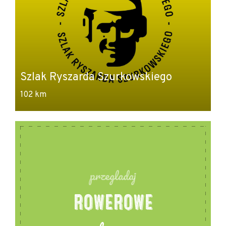
S
Szlak Ryszarda Szurkowskiego
B
102 km
61
przegladaj
ROWEROWE