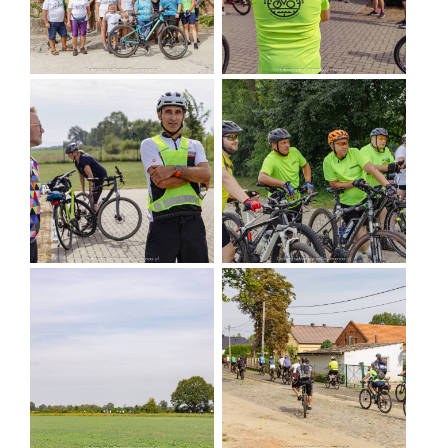
Zespół Pałacowo-Parkowy w Żmigrodzie, fot. Marta
Kamińska
Trasa biegnie różnymi szlakami, nie ma jednolitego
oznakowania, więc nie odnajdziecie jej na żadnej
mapie. Polecamy ją jednak ze względu na liczne
atrakcje historyczne na trasie.
Raszowice
- pałac rezydencja rodziny von
Pilaski, wybudowany ok. 1830 r.
Żmigród
- Zespół Pałacowo-Parkowy z ceglaną
basztą obronno-mieszkalną; pałac o
zniszczeniach powojennych został zachowany
jako trwała ruina, w baszcie znajduje się