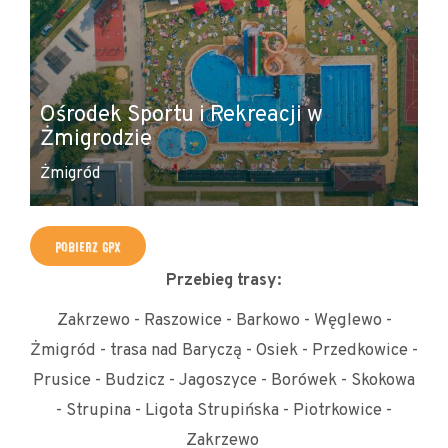
Ośrodek Sportu i Rekreacji w
Żmigrodzie
K
Żmigród
Żm
POBIERZ GPX
Przebieg trasy:
Zakrzewo - Raszowice - Barkowo - Węglewo -
Żmigród - trasa nad Baryczą - Osiek - Przedkowice -
Prusice - Budzicz - Jagoszyce - Borówek - Skokowa
- Strupina - Ligota Strupińska - Piotrkowice -
Zakrzewo