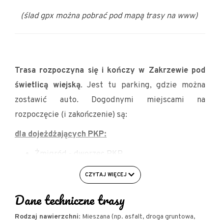
(ślad gpx można pobrać pod mapą trasy na www)
Trasa rozpoczyna się i kończy w Zakrzewie pod
świetlicą wiejską
. Jest tu parking, gdzie można
zostawić auto. Dogodnymi miejscami na
rozpoczęcie (i zakończenie) są:
dla dojeżdżających PKP:
Żmigród - dworzec PKP
Skokowa - stacja PKP
CZYTAJ WIĘCEJ
dla dojeżdżających samochodem:
Dane techniczne trasy
Żmigród - Zespół Pałacowo - Parkowy lub
Rodzaj nawierzchni
: Mieszana (np. asfalt, droga gruntowa,