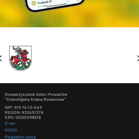
Stowarzyszenie Gmin i Powiatów
Największy na Dolnym Śląsku platan klonolistny -
"Dolnośląska Kraina Rowerowa"
NIP: 915-16-12-645
pomnik przyrody od 1995 r. w Budziczu (gm.
REGON: 932651374
KRS: 0000098618
Prusice), fot. Marta Kamińska
O nas
RODO
Regulamin usług