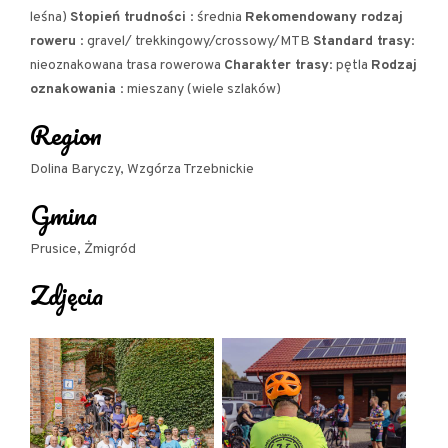
parking przy ul. Sportowej, naprzeciwko OSiR
leśna)
Stopień trudności
: średnia
Rekomendowany rodzaj
Osiek - parking przy świetlicy wiejskiej
roweru
: gravel/ trekkingowy/crossowy/MTB
Standard trasy
:
(dojazd samochodem)
nieoznakowana trasa rowerowa
Charakter trasy
: pętla
Rodzaj
oznakowania
: mieszany (wiele szlaków)
dla dojeżdżających rowerem:
Region
z każdego miejsca na trasie, gdyż ma ona
Dolina Baryczy, Wzgórza Trzebnickie
charakter pętli.
Gmina
Prusice, Żmigród
Zdjęcia