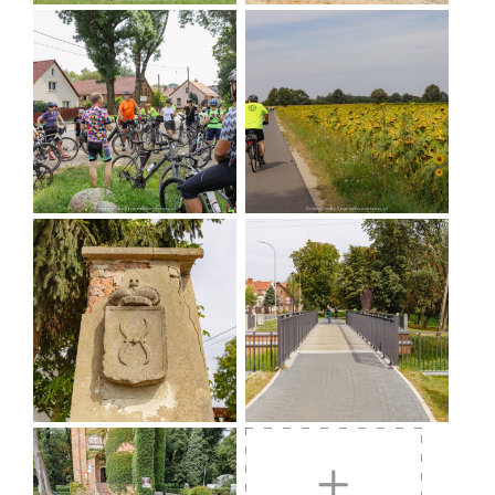
informacja turystyczna
Prusice
- kościół św. Jakuba z tumbą nagrobną
Melchiora Hatzfeldta (dowodził walkami pod
Krakowem przeciwko wojskom szwedzkim w
XVII w. podczas wojny 30-letniej) oraz ratusz z
przełomu XIV/XV w.
Strupina
- kościół z II poł. XIX w. wybudowany
w stylu neogotyckim, z elementami
neoromańskimi.
Ligota Strupińska
- ruiny pałacu z 1890 r.
(brak dostępu)
Budzicz
- resztki ruin pałacu oraz i największy
na Dolnym Śląsku platan klonolistny - pomnik
przyrody od 1995 r.