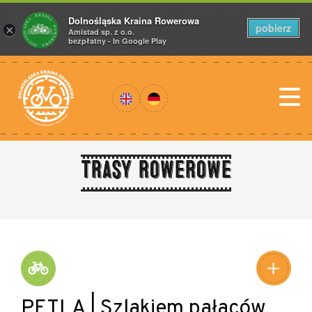
Dolnośląska Kraina Rowerowa
pobierz
×
Amistad sp. z o.o.
bezpłatny - In Google Play
Trasy rowerowe
PĘTLA | Szlakiem pałaców