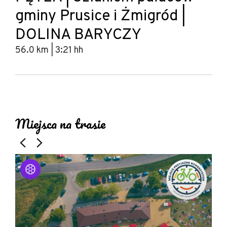
gminy Prusice i Żmigród |
DOLINA BARYCZY
56.0 km | 3:21 hh
Leaflet
|
© Amistad
© OpenStreetMap contributors
+
Miejsca na trasie
−