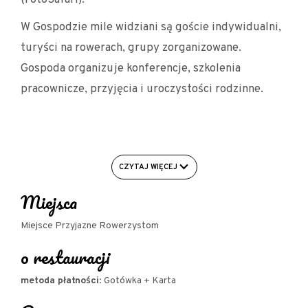
W Gospodzie mile widziani są goście indywidualni,
turyści na rowerach, grupy zorganizowane.
Gospoda organizuje konferencje, szkolenia
pracownicze, przyjęcia i uroczystości rodzinne.
Udogodnienia dla rowerzystów:
CZYTAJ WIĘCEJ
- Garaż/pomieszczenie zamykane na
rowery/rowerownia
Miejsca
- Stojak na rowery w kształcę litery U (do
Miejsce Przyjazne Rowerzystom
przypinania ramy)
o restauracji
- Możliwość naprawy roweru/warsztat
metoda płatności
: Gotówka + Karta