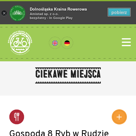
Dolnośląska Kraina Rowerowa
pobierz
×
Amistad sp. z o.o.
bezpłatny - In Google Play
Ciekawe miejsca
Leaflet
|
©
Amistad
©
OpenStreetMap
contributors
Gospoda 8 Ryb w Rudzie