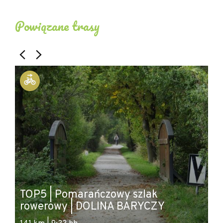
Powiązane trasy
TOP5 | Pomarańczowy szlak
T
rowerowy | DOLINA BARYCZY
W