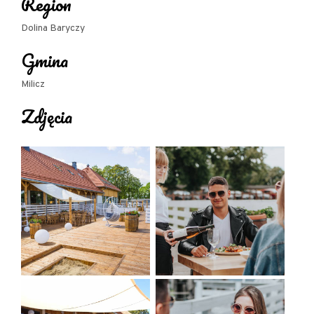
Region
Inne udogodnienia:
Dolina Baryczy
- Możliwość płatności w Euro
Gmina
- Możliwość płatności kartą
Milicz
- Mówimy po angielsku
Zdjęcia
- Mówimy po niemiecku
- Obiekt przystosowany dla niepełnosprawnych
- Parking strzeżony
- Możliwość bezpiecznego przechowania bagażu
(nieodpł.)
- Sprzedaż gadżetów i pamiątek regionalnych
- Miejsce przyjazne rodzinom z dziećmi