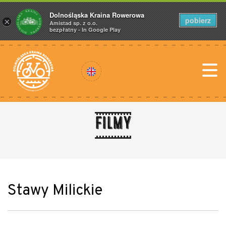
Dolnośląska Kraina Rowerowa
pobierz
×
Amistad sp. z o.o.
bezpłatny - In Google Play
Filmy
Stawy Milickie