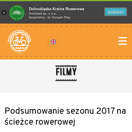
Dolnośląska Kraina Rowerowa
pobierz
×
Amistad sp. z o.o.
bezpłatny - In Google Play
Filmy
Podsumowanie sezonu 2017 na
ścieżce rowerowej