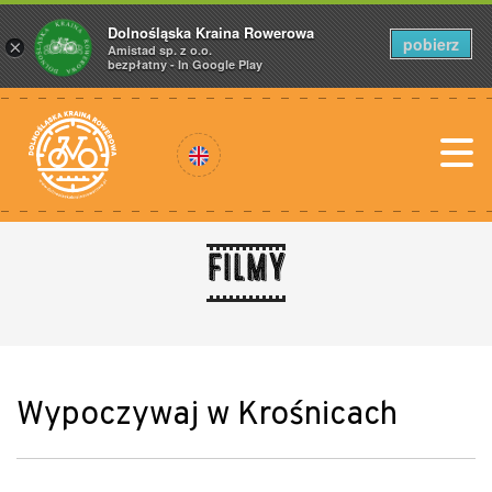
Dolnośląska Kraina Rowerowa
pobierz
×
Amistad sp. z o.o.
bezpłatny - In Google Play
Filmy
Wypoczywaj w Krośnicach