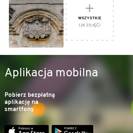
Kawiarnia w pałacu w Goszczu (czynna
sezonowo)
WSZYSTKIE
(26 ZDJĘĆ)
Aplikacja mobilna
Pobierz bezpłatną
aplikację na
smartfony
Stawy Krośnickie, fot. Marta Kamińska