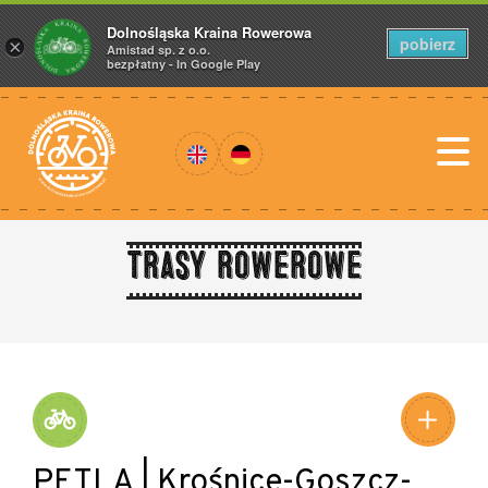
Dolnośląska Kraina Rowerowa
pobierz
×
Amistad sp. z o.o.
bezpłatny - In Google Play
Trasy rowerowe
PĘTLA | Krośnice-Goszcz-