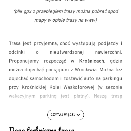
(plik gpx z przebiegiem trasy można pobrać spod
mapy w opisie trasy na www)
Trasa jest przyjemna, choć występują podjazdy i
odcinki o nieutwardzonej nawierzchni.
Proponujemy rozpocząć w
Krośnicach
, gdzie
można dojechać pociągiem z Wrocławia. Można też
dojechać samochodem i zostawić auto na parkingu
przy Krośnickiej Kolei Wąskotorowej (w sezonie
wakacyjnym parking jest płatny). Naszą trasę
zaczynamy jednak w
Winnicy Anna
, która jest
jednym z wielu Miejsc Przyjaznych Rowerzystom w
CZYTAJ WIĘCEJ
gminie Krośnice. Jest tu miejsce odpoczynku,
Dane techniczne trasy