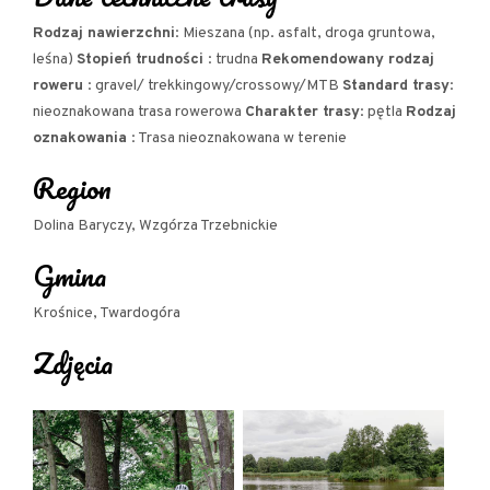
wygodne wiaty, można przejść się z gospodarzem
pomiędzy szpalerami winorośli i spróbować
Rodzaj nawierzchni
: Mieszana (np. asfalt, droga gruntowa,
leśna)
Stopień trudności
: trudna
Rekomendowany rodzaj
wybornego, lokalnego wina. Na miejscu są też
roweru
: gravel/ trekkingowy/crossowy/MTB
Standard trasy
:
noclegi. Zdecydowanie jest to dobre miejsce na
nieoznakowana trasa rowerowa
Charakter trasy
: pętla
Rodzaj
dłuższy pobyt i poznanie okolicy rowerem. Dla grup
oznakowania
: Trasa nieoznakowana w terenie
gospodarze przygotowują poczęstunek.
Region
Dolina Baryczy, Wzgórza Trzebnickie
Gmina
Krośnice, Twardogóra
Zdjęcia