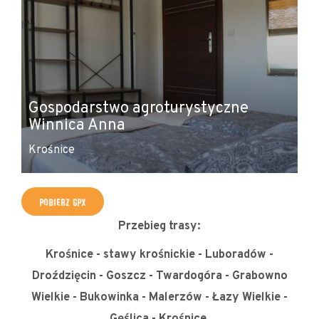
Gospodarstwo agroturystyczne
Winnica Anna
W
Krośnice
Kr
POBIERZ GPX
Przebieg trasy:
Krośnice - stawy krośnickie - Luboradów -
Droździęcin - Goszcz - Twardogóra - Grabowno
Wielkie - Bukowinka - Malerzów - Łazy Wielkie -
Gęślica - Krośnice