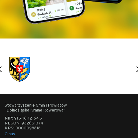
Wiata dla gości Winnicy Anna, fot. Marta Kamińska
Stowarzyszenie Gmin i Powiatów
"Dolnośląska Kraina Rowerowa"
NIP: 915-16-12-645
REGON: 932651374
KRS: 0000098618
O nas