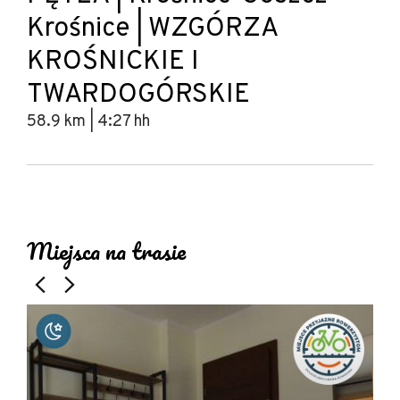
Krośnice | WZGÓRZA
KROŚNICKIE I
TWARDOGÓRSKIE
58.9 km | 4:27 hh
Leaflet
|
© Amistad
© OpenStreetMap contributors
+
Miejsca na trasie
−