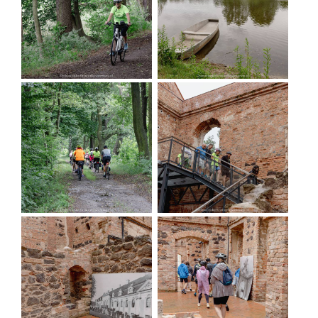
Poczęstunek i odpoczynek w Winnicy Anna w
Krośnicach, fot. Marta Kamińska
ATRAKCJE NA TRASIE:
Dębowe aleje nad stawami krośnickimi
Zespół Pałacowo - Parkowy w Goszczu
-
unikatowy w skali Śląska zespół w tylu
rokokowym należący do rodu Reichenbachów
(od XVI w.); splądrowany i zniszczony po
wojnie, obecnie częściowo odrestaurowany.
Bogata oferta kulturalna, wiele wydarzeń
plenerowych w okresie letnim, możliwość
zwiedzania z przewodnikiem oraz skorzystania
z kawiarni (w sezonie).