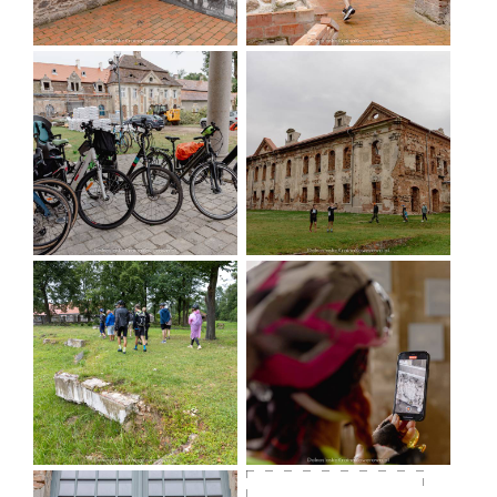
Rynek z ratuszem i kamienicami w rynku
w
Twardogórze
Kościół pw. Św. Trójcy
w Twardogórze -
szachulcowy dawny kościół, obecnie scena
teatralna i muzyczna.
Wzgórze Gęślica
- najwyższe wzniesienie
Wzgórz Krośnickich (242 m n.p.m.)
Winnica Anna w Krośnicach - winnica, noclegi,
wina wytrawne i cydr
po sąsiedzku (choć nie na samej trasie)
Mural
Ryszarda Szurkowskiego
na ścianie szkoły w
Krośnicach.
GDZIE MOŻNA ZJEŚĆ:
Karczma Zuzanna w Krośnicach