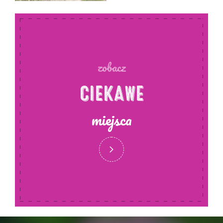
zobacz
CIEKAWE
miejsca