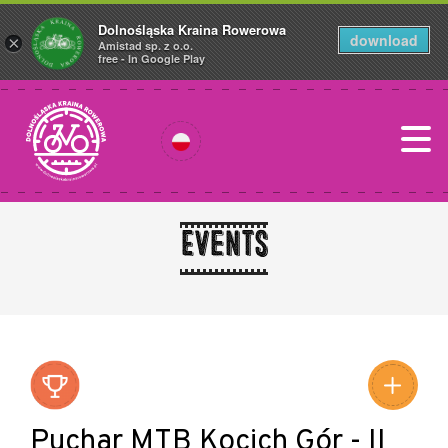
Dolnośląska Kraina Rowerowa
download
×
Amistad sp. z o.o.
free - In Google Play
Events
Puchar MTB Kocich Gór - II