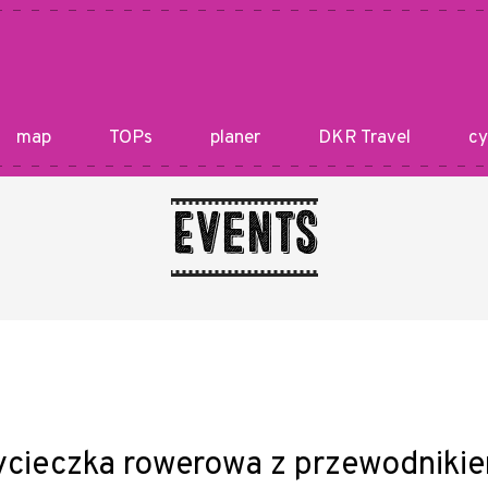
map
TOPs
planer
DKR Travel
cy
Events
ycieczka rowerowa z przewodniki