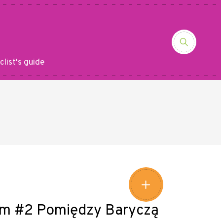
clist's guide
Leaflet
|
©
Amistad
©
OpenStreetMap
contributors
+
−
em #2 Pomiędzy Baryczą