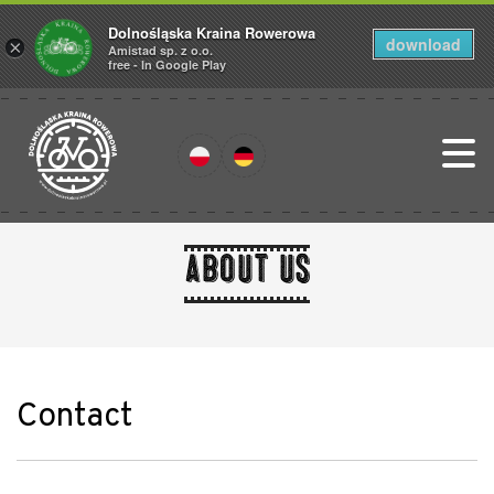
Dolnośląska Kraina Rowerowa
download
×
Amistad sp. z o.o.
free - In Google Play
about us
Contact