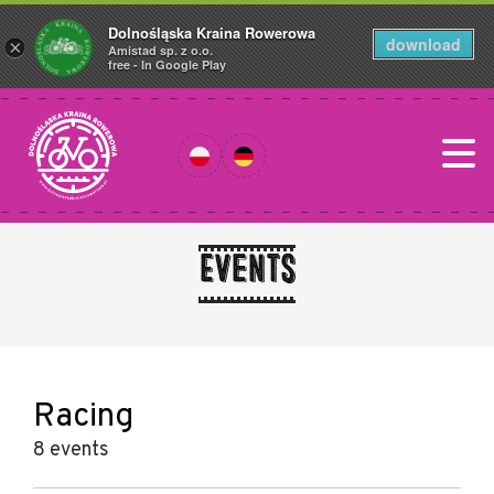
Dolnośląska Kraina Rowerowa
download
×
Amistad sp. z o.o.
free - In Google Play
Events
Racing
8 events