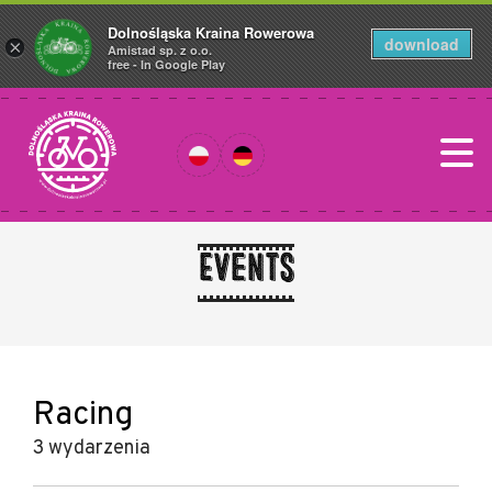
Dolnośląska Kraina Rowerowa
download
×
Amistad sp. z o.o.
free - In Google Play
Events
Racing
3 wydarzenia