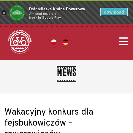
Dolnośląska Kraina Rowerowa
download
×
Amistad sp. z o.o.
free - In Google Play
News
Wakacyjny konkurs dla
fejsbukowiczów –