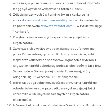
wcześniejszych ustaleniu sposobu i czasu odbioru). Gadżety
mogą być wysyłane wyłącznie na terenie Polski.
Zdjęcia należy wysłać w terminie trwania konkursu na
adres
dolnoslaskakrainarowerowa@gmail.com
(e-mailem lub
za pośrednictwem
www.wetransfer.com
) - w tytule wpisując
"Konkurs”.
O wyborze najciekawszych reportaży decyduje biuro
Organizatora.
Zwycięzca lub zwycięzcy otrzymają nagrody ufundowane
przez Organizatora, np. koszulki, torby bawełniane, kubki,
mapy oraz vouchery od sponsorów. Ogłoszenie wyników i
wręczenie nagród odbędą się podczas obchodów II Dnia Bez
Samochodu w Dolnośląskiej Krainie Rowerowej, który
odbędzie się 22 września 2018 w Żmigrodzie.
Biuro zastrzega sobie możliwość nieprzyznania nagród lub
odwołania konkursu w przypadku niewystarczającej ilości
uczestników lub innych niezależnych od Organizatora
okoliczności.
Informacji nt. konkursu udziela biuro Organizatora. Prosimy o