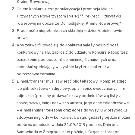
Krainę Rowerową.
Celem konkursu jest popularyzacja i promocja Miejsc
Przyjaznych Rowerzystom (MPR)**, rekreacji i turystyki
rowerowej na obszarze Dolnośląskiej Krainy Rowerowej*.
Prace osób niepełnoletnich składają rodzice/opiekunowie
prawni.
Aby zakwalifikować się do konkursu należy polubić post
konkursowy na FB, zaprosić do udziału w konkursie (poprzez
oznaczenie pod postem) co najmniej 2 znajomych oraz
nadesłać spełniający wszystkie kryteria materiał w
ogłoszonym terminie.
E-mail/transfer musi zawierać plik tekstowy i komplet zdjęć
lub plik tekstowo - zdjęciowy, opis miejsc uwiecznionych na
zdjęciach (prosimy podawać nazwy podmiotów wg listy z
naszej www), imię i nazwisko autora, jego dane teleadresowe
– e-mail i numer telefonu oraz adres do wysyłki w przypadku
zdobycia nagrody w konkursie. Uwaga: gadżety będzie można
odebrać osobiście w dniu 22.09.2019 podczas Dnia bez
Samochodu w Żmigrodzie lub później u Organizatora (po