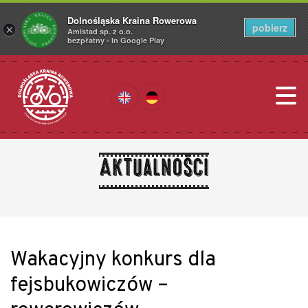
Dolnośląska Kraina Rowerowa
pobierz
×
Amistad sp. z o.o.
bezpłatny - In Google Play
Aktualności
Wakacyjny konkurs dla
fejsbukowiczów –