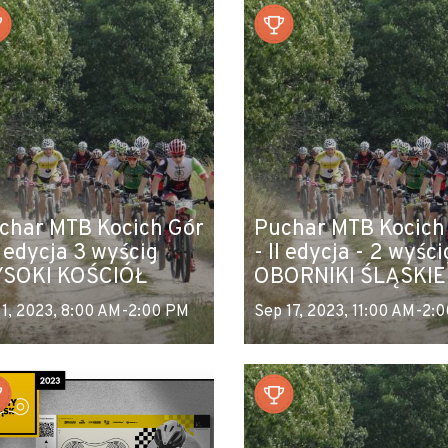
char MTB Kocich Gór
Puchar MTB Kocich
I edycja 3 wyścig
- II edycja - 2 wyści
SOKI KOŚCIÓŁ
OBORNIKI ŚLĄSKIE
 1, 2023, 8:00 AM-2:00 PM
Sep 17, 2023, 11:00 AM-2: