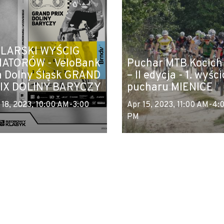
LARSKI WYŚCIG
ATORÓW - VeloBank
Puchar MTB Kocich
a Dolny Śląsk GRAND
– II edycja - 1. wyści
IX DOLINY BARYCZY
pucharu MIENICE
 18, 2023, 10:00 AM-3:00
Apr 15, 2023, 11:00 AM-4:
PM