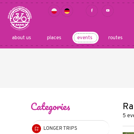
about us
places
events
routes
Categories
Ra
5 ev
LONGER TRIPS