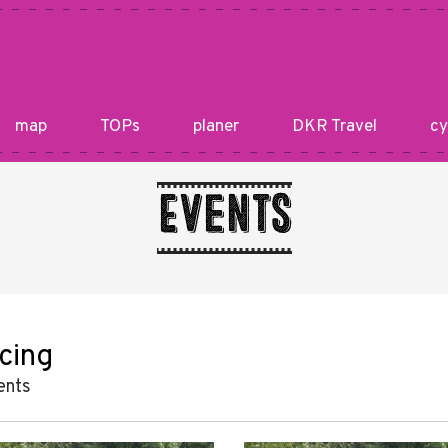
map
TOPs
planer
DKR Travel
cy
Events
cing
ents