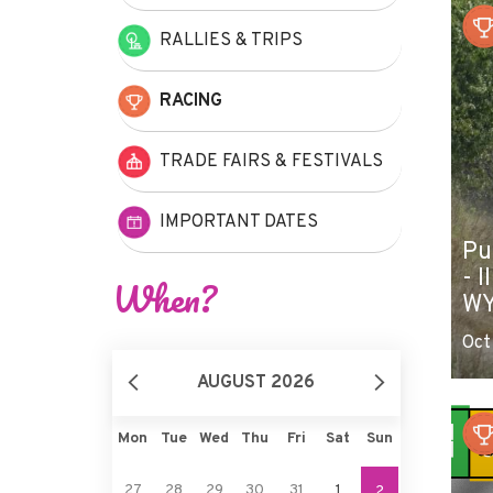
RALLIES & TRIPS
RACING
TRADE FAIRS & FESTIVALS
IMPORTANT DATES
Pu
- I
When?
WY
Oct
AUGUST 2026
Mon
Tue
Wed
Thu
Fri
Sat
Sun
27
28
29
30
31
1
2