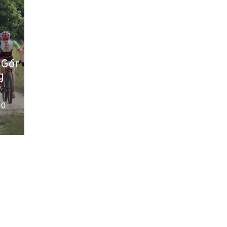
 Gór
g
00