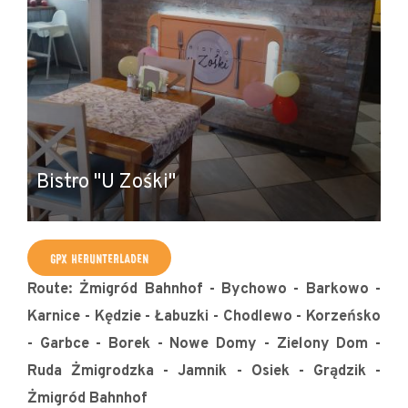
Bistro "U Zośki"
U
GPX HERUNTERLADEN
Route: Żmigród Bahnhof - Bychowo - Barkowo -
Karnice - Kędzie - Łabuzki - Chodlewo - Korzeńsko
- Garbce - Borek - Nowe Domy - Zielony Dom -
Ruda Żmigrodzka - Jamnik - Osiek - Grądzik -
Żmigród Bahnhof