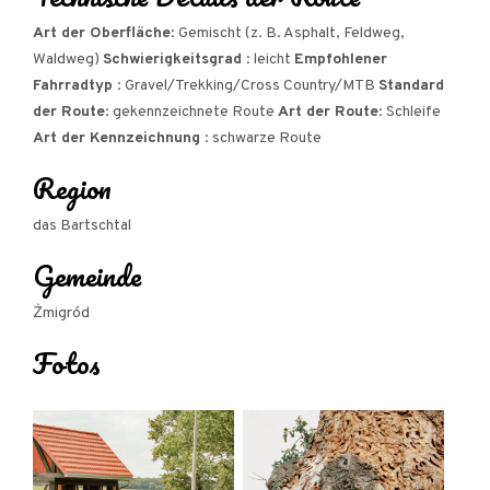
Art der Oberfläche
: Gemischt (z. B. Asphalt, Feldweg,
Waldweg)
Schwierigkeitsgrad
: leicht
Empfohlener
Fahrradtyp
: Gravel/Trekking/Cross Country/MTB
Standard
der Route
: gekennzeichnete Route
Art der Route
: Schleife
Art der Kennzeichnung
: schwarze Route
Region
das Bartschtal
Gemeinde
Żmigród
Fotos
Eines der Bußkreuze, auch Versöhnungskreuze genannt, auf dem Weg.