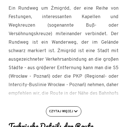
Ein Rundweg um Żmigród, der eine Reihe von
Festungen, interessanten Kapellen und
Wegkreuzen (sogenannte Buß- oder
Versöhnungskreuze) miteinander verbindet. Der
Rundweg ist ein Wanderweg, der im Gelände
schwarz markiert ist. Żmigród ist eine Stadt mit
ausgezeichneter Verkehrsanbindung an die großen
Städte - aus größerer Entfernung kann man die S5
(Wrocław - Poznań) oder die PKP (Regional- oder
Intercity-Buslinie Wrocław - Poznań) nehmen, daher
empfehlen wir, die Route in der Nähe des Bahnhofs
zu beginnen, wo es einen bequemen Park & Ride-
Platz gibt.
CZYTAJ WIĘCEJ
Technische Details der Route