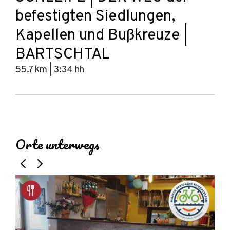
befestigten Siedlungen,
Kapellen und Bußkreuze |
BARTSCHTAL
55.7 km | 3:34 hh
Leaflet
|
© Amistad
© OpenStreetMap contributors
+
Orte unterwegs
−