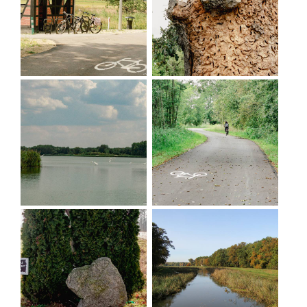
Der westliche Abschnitt des Weges (Żmigród -
Węglewo - Chodlewo - Korzeńsko)
führt durch die
flache und landwirtschaftlich geprägte Landschaft
der Gemeinde Żmigród, an den Gabelungen der
malerischen, kleinen Flüsse Barycz und Orla. Die
Route verläuft größtenteils auf lokalen
öffentlichen Straßen, wobei ein mehrere Kilometer
langer Abschnitt eines neuen Radwegs in der Nähe
von Bychów eine für Radfahrer eher beschwerliche
Sandroute ersetzt. Zwischen Kędzia und Chodlew
befindet sich der ungünstigste Abschnitt der
Route, der zeitweise nass/schlammig sein kann
(wir empfehlen daher Fahrräder mit breiten