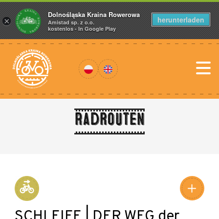
Dolnośląska Kraina Rowerowa
herunterladen
×
Amistad sp. z o.o.
kostenlos - In Google Play
Radrouten
SCHLEIFE | DER WEG der