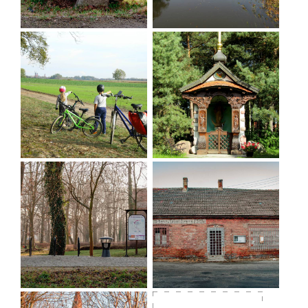
Reifen).
Entlang des Weges sind verschiedene Bildstöcke,
Bußkreuze (die im Mittelalter als Teil der Buße von
Mördern errichtet wurden), besonders
erwähnenswert sind das Bußkreuz und die Kirche
in Bychowo, zwei Kirchen und ein Bußkreuz in
Barkow, die befestigte Siedlung in Kędzie, die
befestigte Siedlung, zwei Kirchen und ein
Bußkreuz in Korzeńsko.
Der östliche Abschnitt des Weges (Garbce - Ruda
Żmigrodzka - Powidzko - Żmigród)
führt zunächst
durch Wald- und Sumpfgebiete entlang des
Flusses Barycz und durch die Teichanlagen
Radziądz und Jamnik in Milicz, dann durch das
landwirtschaftliche Gebiet um Powidzko. Die Route