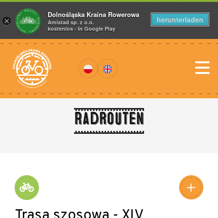
Dolnośląska Kraina Rowerowa
herunterladen
×
Amistad sp. z o.o.
kostenlos - In Google Play
Radrouten
Trasa szosowa - XIV