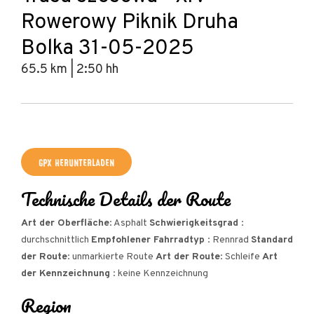
Rowerowy Piknik Druha
Bolka 31-05-2025
65.5 km | 2:50 hh
Leaflet
|
© Amistad
© OpenStreetMap contributors
+
GPX HERUNTERLADEN
−
Technische Details der Route
Art der Oberfläche
: Asphalt
Schwierigkeitsgrad
:
durchschnittlich
Empfohlener Fahrradtyp
: Rennrad
Standard
der Route
: unmarkierte Route
Art der Route
: Schleife
Art
der Kennzeichnung
: keine Kennzeichnung
Region