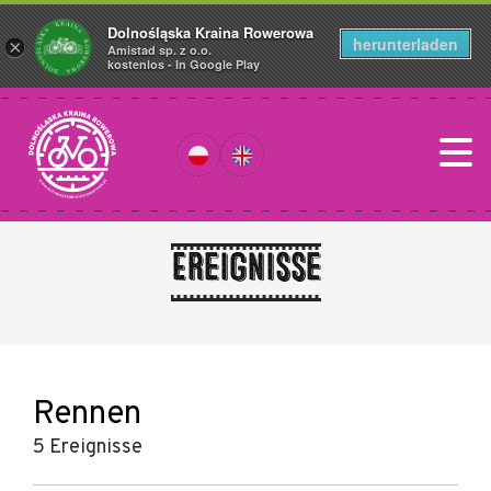
Dolnośląska Kraina Rowerowa
herunterladen
×
Amistad sp. z o.o.
kostenlos - In Google Play
Ereignisse
Rennen
5 Ereignisse