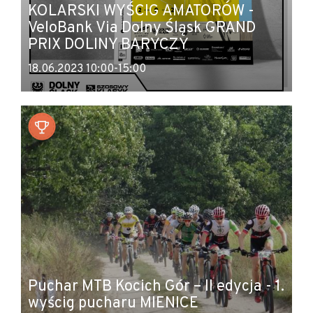
KOLARSKI WYŚCIG AMATORÓW -
VeloBank Via Dolny Śląsk GRAND
PRIX DOLINY BARYCZY
18.06.2023 10:00-15:00
Puchar MTB Kocich Gór – II edycja - 1.
wyścig pucharu MIENICE