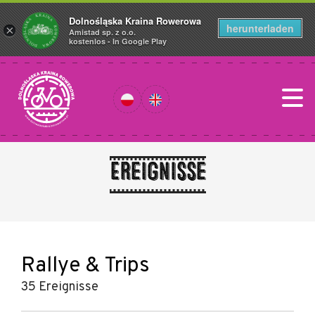
Dolnośląska Kraina Rowerowa
herunterladen
×
Amistad sp. z o.o.
kostenlos - In Google Play
Ereignisse
Rallye & Trips
35 Ereignisse