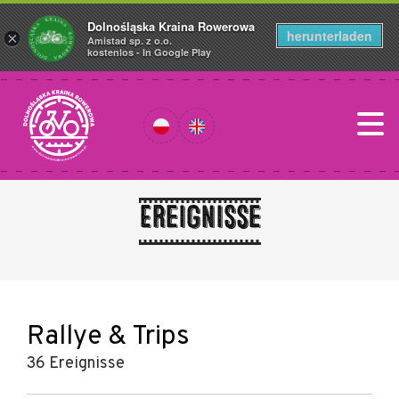
Dolnośląska Kraina Rowerowa
herunterladen
×
Amistad sp. z o.o.
kostenlos - In Google Play
Ereignisse
Rallye & Trips
36 Ereignisse