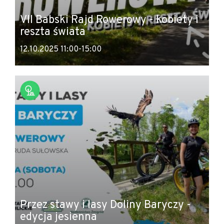
VII Babski Rajd Rowerowy - kobiety i
reszta świata
12.10.2025 11:00-15:00
Przez stawy i lasy Doliny Baryczy -
edycja jesienna