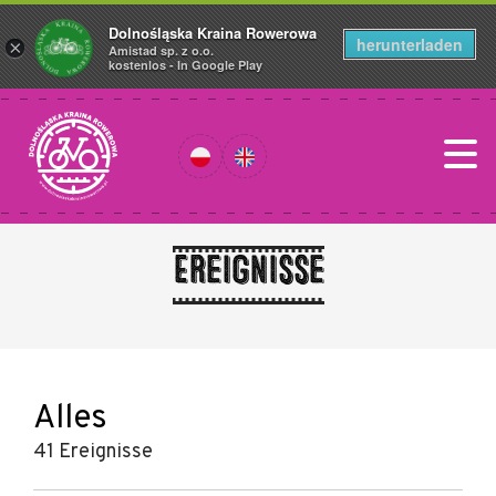
Dolnośląska Kraina Rowerowa
herunterladen
×
Amistad sp. z o.o.
kostenlos - In Google Play
Ereignisse
Alles
41 Ereignisse