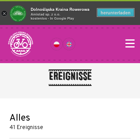
Dolnośląska Kraina Rowerowa
herunterladen
×
Amistad sp. z o.o.
kostenlos - In Google Play
Ereignisse
Alles
41 Ereignisse