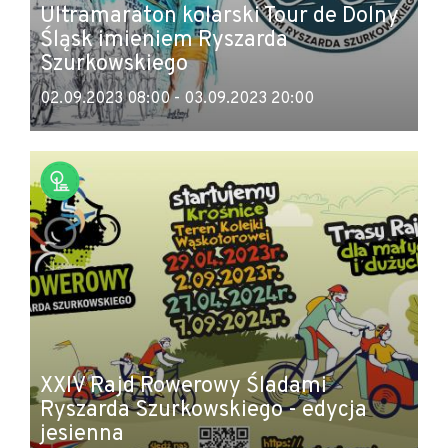
Ultramaraton kolarski Tour de Dolny
Śląsk imieniem Ryszarda
Szurkowskiego
02.09.2023 08:00 - 03.09.2023 20:00
XXIV Rajd Rowerowy Śladami
Ryszarda Szurkowskiego - edycja
jesienna