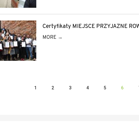
Certyfikaty MIEJSCE PRZYJAZNE RO
MORE →
1
2
3
4
5
6