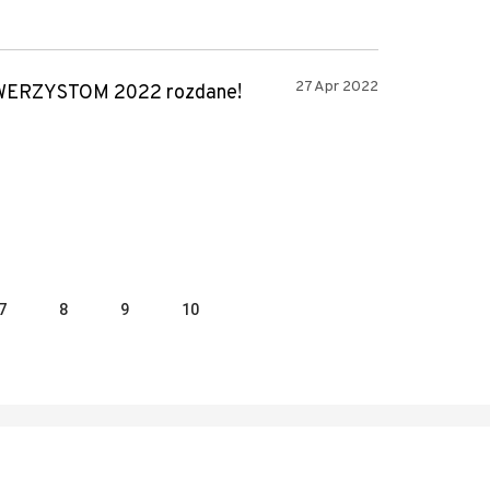
27 Apr 2022
WERZYSTOM 2022 rozdane!
7
8
9
10