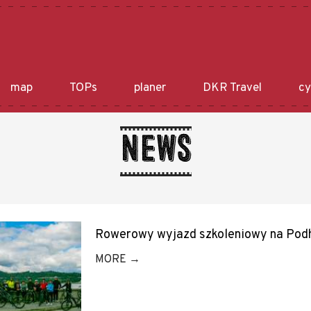
map
TOPs
planer
DKR Travel
cy
News
Rowerowy wyjazd szkoleniowy na Pod
MORE →