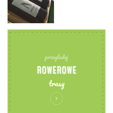
przegladaj
ROWEROWE
trasy