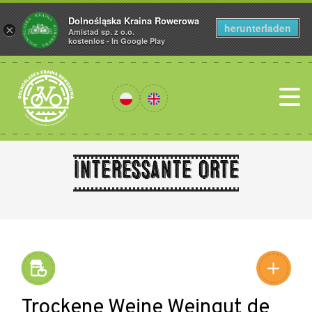
Dolnośląska Kraina Rowerowa
herunterladen
×
Amistad sp. z o.o.
kostenlos - In Google Play
Interessante Orte
Leaflet
|
©
Amistad
©
OpenStreetMap
contributors
Trockene Weine Weingut de