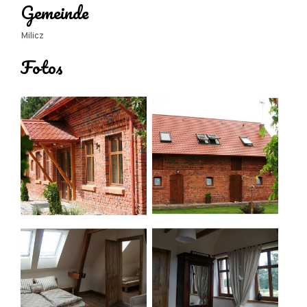
Gemeinde
Ryszard Szurkowski benannten Schmalspurbahn.
Milicz
Auf unserem Bauernhof
halten wir Alpakas
und
Fotos
bieten pädagogische und therapeutische
Aktivitäten an. Wir organisieren Wanderungen mit
Alpakas in Begleitung eines Führers.
EINRICHTUNGEN FÜR RADFAHRER:
- Fahrradträger
- Unterkunft für 1 Nacht
- Sichere kostenlose Fahrradabstellplätze
- Sichere Fahrradaufbewahrung
- Ersatzteile oder Liste der Dienstleistungen