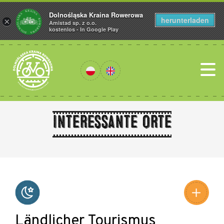
Dolnośląska Kraina Rowerowa
herunterladen
×
Amistad sp. z o.o.
kostenlos - In Google Play
Interessante Orte
Leaflet
|
©
Amistad
©
OpenStreetMap
contributors
Ländlicher Tourismus