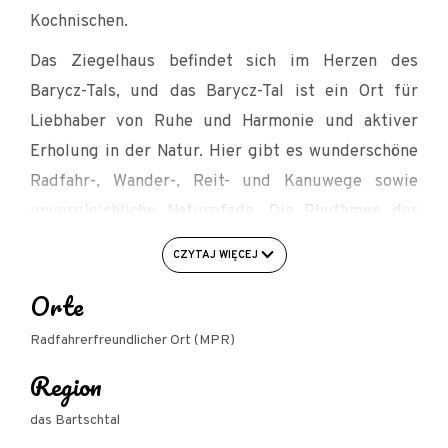
Kochnischen.
Das Ziegelhaus befindet sich im Herzen des
Barycz-Tals, und das Barycz-Tal ist ein Ort für
Liebhaber von Ruhe und Harmonie und aktiver
Erholung in der Natur. Hier gibt es wunderschöne
Radfahr-, Wander-, Reit- und Kanuwege sowie
unvergleichliche Naturpfade. Die Rhythmen der
Natur bestimmen einen anderen, erfüllteren
CZYTAJ WIĘCEJ
Lebensrhythmus im Tal.
Orte
Für die Bedürfnisse unserer Gäste haben wir einen
Fahrradverleih
.
Radfahrerfreundlicher Ort (MPR)
Region
Rund um das Dorf gibt es schöne und ausgedehnte
Wälder mit zahlreichen Radwegen, und in der Nähe
das Bartschtal
verläuft ein bekannter Radweg entlang der nach