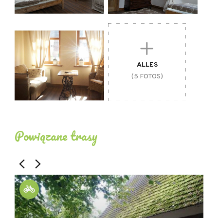
- kostenlose Gepäckaufbewahrung
- Werkzeug für einfache Reparaturen verfügbar
- Bezahlter Fahrradverleih
ALLES
- Informationen über Touren
(5 FOTOS)
ANDERE EINRICHTUNGEN:
- wir sprechen Englisch und Deutsch
Powiązane trasy
- kostenloser Internetzugang / Wifi
- Klimatisierung
- Bewachter Parkplatz
- Spa/Wellness