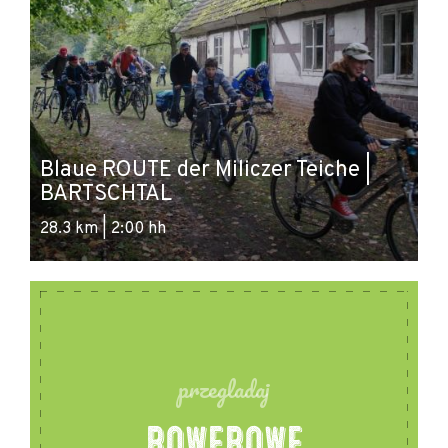
- Behindertengerechter Zugang
- Nichtraucher
- Safe
- kostenloses Informationsmaterial
Blaue ROUTE der Miliczer Teiche |
S
- Verkauf von touristischen Publikationen
BARTSCHTAL
-
- Angebot für Familien mit Kindern
28.3 km | 2:00 hh
55
przegladaj
ROWEROWE